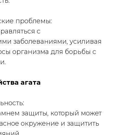
ть.
ские проблемы:
правляться с
ими заболеваниями, усиливая
рсы организма для борьбы с
и.
ства агата
льность:
 камнем защиты, который может
асное окружение и защитить
ияний.