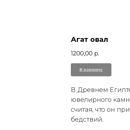
Агат овал
1200,00
р.
В корзину
В Древнем Египте
ювелирного камня
считая, что он пр
бедствий.