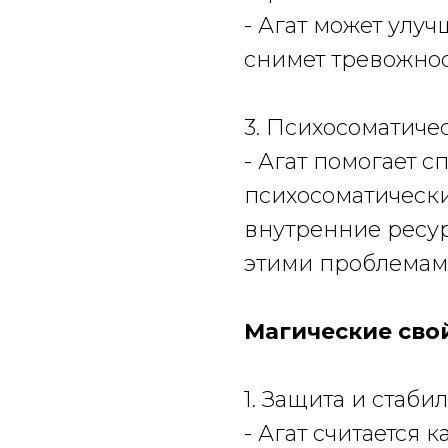
- Агат может улу
снимет тревожнос
3. Психосоматиче
- Агат помогает с
психосоматическ
внутренние ресу
этими проблемам
Магические свой
1. Защита и стаби
- Агат считается