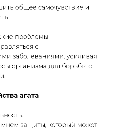
чшить общее самочувствие и
ть.
ские проблемы:
правляться с
ими заболеваниями, усиливая
рсы организма для борьбы с
и.
ства агата
льность:
 камнем защиты, который может