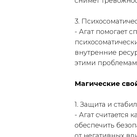
снимет тревожнос
3. Психосоматиче
- Агат помогает с
психосоматическ
внутренние ресу
этими проблемам
Магические свой
1. Защита и стаби
- Агат считается
обеспечить безоп
от негативных вл