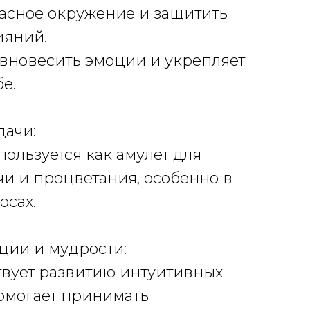
асное окружение и защитить
ияний.
авновесить эмоции и укрепляет
е.
дачи:
пользуется как амулет для
и и процветания, особенно в
осах.
иции и мудрости:
твует развитию интуитивных
омогает принимать