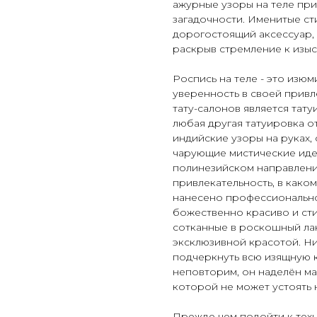
ажурные узоры на теле при
загадочности. Именитые ст
дорогостоящий аксессуар, 
раскрыв стремление к изыс
Роспись на теле - это изюм
уверенность в своей привл
тату-салонов является тату
любая другая татуировка о
индийские узоры на руках, 
чарующие мистические иде
полинезийском направлен
привлекательность, в каком
нанесено профессионально
божественно красиво и сти
сотканные в роскошный ла
эксклюзивной красотой. Ни
подчеркнуть всю изящную 
неповторим, он наделён ма
которой не может устоять 
Прежде чем подойти к техн