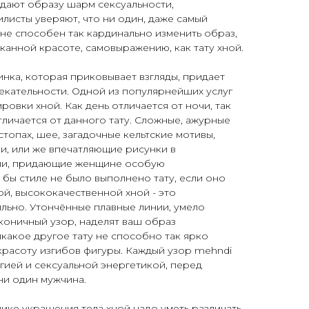
дают образу шарм сексуальности,
илисты уверяют, что ни один, даже самый
не способен так кардинально изменить образ,
канной красоте, самовыражению, как тату хной.
инка, которая приковывает взгляды, придает
екательности. Одной из популярнейших услуг
ировки хной. Как день отличается от ночи, так
тличается от данного тату. Сложные, ажурные
стопах, шее, загадочные кельтские мотивы,
и, или же впечатляющие рисунки в
ии, придающие женщине особую
 бы стиле не было выполнено тату, если оно
й, высококачественной хной - это
льно. Утончённые плавные линии, умело
коничный узор, наделят ваш образ
какое другое тату не способно так ярко
красоту изгибов фигуры. Каждый узор mehndi
гией и сексуальной энергетикой, перед
ни один мужчина.
ике украшения тела хной надо уметь различать