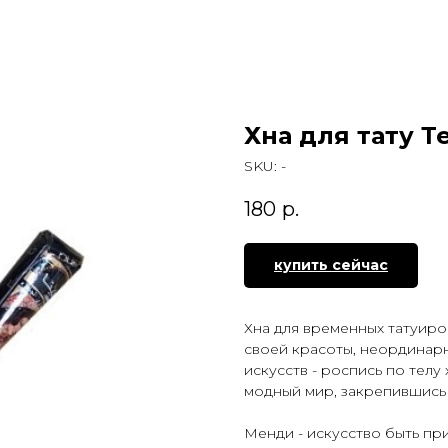
Хна для тату Т
SKU:
-
180
р.
купить сейчас
Хна для временных татуир
своей красоты, неординарн
искусств - роспись по тел
модный мир, закрепившись
Менди - искусство быть пр