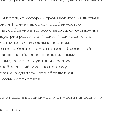
ый продукт, который производится из листьев
сонии. Причём высокой особенностью
ья, собранные только с верхушки кустарника.
дустрия развита в Индии. Индийская хна от
 отличается высоким качеством,
 цвета, богатством оттенков, абсолютной
лавсония обладает очень сильными
ами, её используют для лечения
х заболеваний, именно поэтому
ая хна для тату - это абсолютная
, кожных покровов.
о 3 недель в зависимости от места нанесения и
ого цвета.