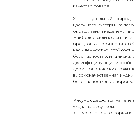
качество товара.
Хна - натуральный природн
цветущего кустарника лав
окрашивания наделены лист
Наиболее сильно данная ин
брендовых производителей
насыщенностью, стойкостью
безопасностью, индийская 
дезинфицирующими свойств
дерматологических, кожны
высококачественная индийск
безопасность для здоровья
Рисунок держится на теле д
ухода за рисунком.
Хна яркого темно-коричнев