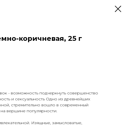
емно-коричневая, 25 г
овок - возможность подчеркнуть совершенство
ость и сексуальность Одно из древнейших
у хной, стремительно вошло в современный
 на вершине популярности.
ивлекательной. Изящные, замысловатые,