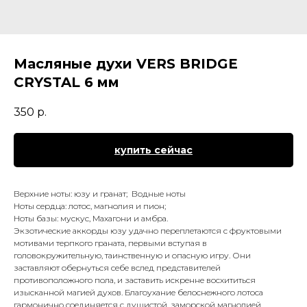
Масляные духи VERS BRIDGE
CRYSTAL 6 мм
350
р.
купить сейчас
Верхние ноты: юзу и гранат; Водные ноты
Ноты сердца: лотос, магнолия и пион;
Ноты базы: мускус, Махагони и амбра.
Экзотические аккорды юзу удачно переплетаются с фруктовыми
мотивами терпкого граната, первыми вступая в
головокружительную, таинственную и опасную игру. Они
заставляют обернуться себе вслед представителей
противоположного пола, и заставить искренне восхититься
изысканной магией духов. Благоухание белоснежного лотоса
гармонично соединяется с душистой, заморской магнолией,