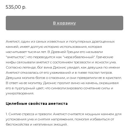
535,00
р.
В корзину
Аметист
, один из самых известных и популярных драгоценных
камней, имеет долгую историю использования, которая
насчитывает тысячи лет. В Древней Греции его называли
"аметыстос", что переводится как "неразбавленный". Греческие
мифы связывали аметист с состоянием трезвости и ясности ума.
Согласно легенде, бог вина Дионис увидел, как девушка по имени
Аметист отказалась от его ухаживаний и в гневе послал тигров.
Девушка молила богов о спасении, и они превратили ее в кристалл.
В ответ на ее молитву Дионис пролил вино на камень, окрашивая
его в пурпурный цвет, что символизировало сочетание силы и
умиротворения.
Целебные свойства аметиста
1. Снятие стресса и тревоги: Аметист считается мощным камнем для
успокоения ума и снятия напряжения, помогая избавиться от
беспокойства и негативных эмоций.