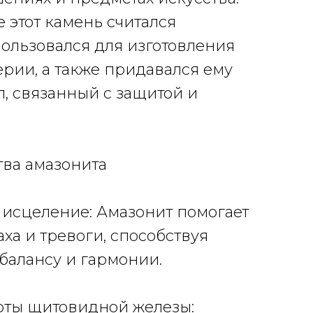
 этот камень считался
пользовался для изготовления
ерии, а также придавался ему
, с
вязанный с защитой и
тва амазонита
 исцеление: Амазонит помогает
аха и тревоги, способствуя
балансу и гармонии.
оты щитовидной железы: