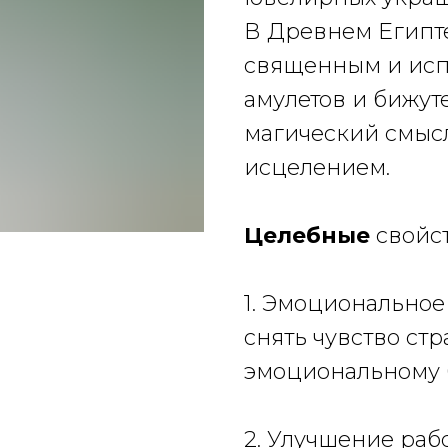
В Древнем Египте
священным
и ис
амулетов и бижут
магический смысл
исцелением.
Целебные
свойс
1. Эмоциональное
снять чувство стр
эмоциональному 
2. Улучшение раб