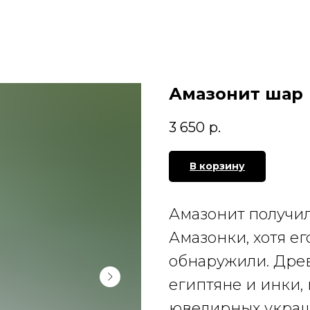
Амазонит шар
3 650
р.
В корзину
Амазонит получил
Амазонки, хотя ег
обнаружили. Древ
египтяне и инки,
ювелирных украше