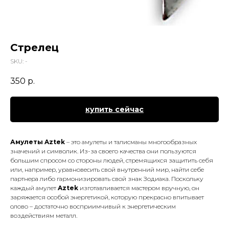
Стрелец
SKU:
-
350
р.
купить сейчас
Амулеты Aztek
– это амулеты и талисманы многообразных
значений и символик. Из-за своего качества они пользуются
большим спросом со стороны людей, стремящихся защитить себя
или, например, уравновесить свой внутренний мир, найти себе
партнера либо гармонизировать свой знак Зодиака. Поскольку
каждый амулет
Aztek
изготавливается мастером вручную, он
заряжается особой энергетикой, которую прекрасно впитывает
олово – достаточно восприимчивый к энергетическим
воздействиям металл.