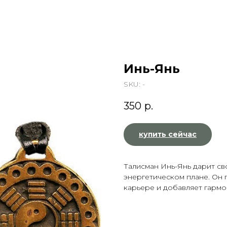
Инь-Янь
SKU:
-
350
р.
купить сейчас
Талисман Инь-Янь дарит св
энергетическом плане. Он 
карьере и добавляет гармо