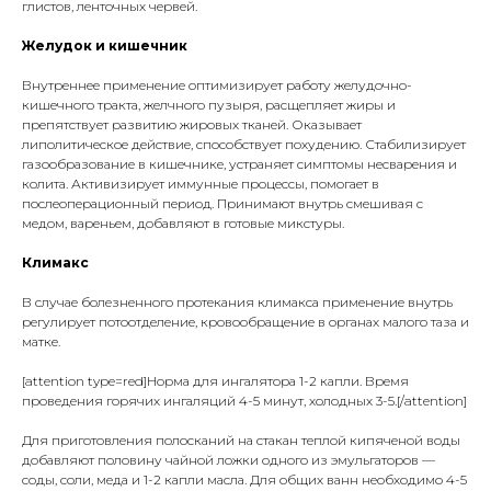
глистов, ленточных червей.
Желудок и кишечник
Внутреннее применение оптимизирует работу желудочно-
кишечного тракта, желчного пузыря, расщепляет жиры и
препятствует развитию жировых тканей. Оказывает
липолитическое действие, способствует похудению. Стабилизирует
газообразование в кишечнике, устраняет симптомы несварения и
колита. Активизирует иммунные процессы, помогает в
послеоперационный период. Принимают внутрь смешивая с
медом, вареньем, добавляют в готовые микстуры.
Климакс
В случае болезненного протекания климакса применение внутрь
регулирует потоотделение, кровообращение в органах малого таза и
матке.
[attention type=red]Норма для ингалятора 1-2 капли. Время
проведения горячих ингаляций 4-5 минут, холодных 3-5.[/attention]
Для приготовления полосканий на стакан теплой кипяченой воды
добавляют половину чайной ложки одного из эмульгаторов —
соды, соли, меда и 1-2 капли масла. Для общих ванн необходимо 4-5