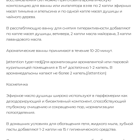
композицию для ванны или ингалятора взяв по 2 капли эфирных
масел тимьяна и апельсина и по одной капле масел душицы и
чайного дерева.
В расслабляющую ванну для снятия гиперактивности добавляют
по капле масел душицы, ветивера, 2 капли масла майорана, 3 капли
лавандового масла.
Ароматические ванны принимают в течение 10-20 минут.
[attention type=red]Для ароматизации аромалампой или паровой
курильницей помещения в 15 м² достаточно 1-2 капель. В
аромамедальоны капают не более 2 капель.[/attention]
Косметичка
Эфирное масло душицы широко используют в парфюмерии как
дезодорирующий и биоактивный компонент, способствующий
глубокому очищению и сокращению пор, нормализации
потоотделения.
В домашних условиях для обогащения геля, жидкого мыла, зубной
пасты добавляют 1-2 капли на 15 г гигиенического средства.