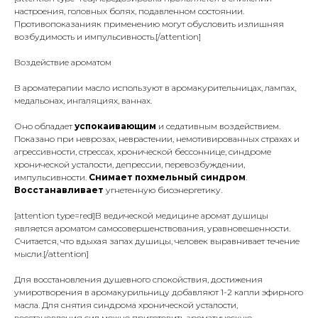
настроения, головных болях, подавленном состоянии.
Противопоказанияк применению могут обусловить излишняя
возбудимость и импульсивность.[/attention]
Воздействие ароматом
В ароматерапии масло используют в аромакурительницах, лампах,
медальонах, ингаляциях, ваннах.
Оно обладает
успокаивающим
и седативным воздействием.
Показано при неврозах, неврастении, немотивированных страхах и
агрессивности, стрессах, хронической бессоннице, синдроме
хронической усталости, депрессии, перевозбуждении,
импульсивности.
Снимает похмельный синдром
.
Восстанавливает
угнетенную биоэнергетику.
[attention type=red]В ведической медицине аромат душицы
является ароматом самосовершенствования, уравновешенности.
Считается, что вдыхая запах душицы, человек выравнивает течение
мысли.[/attention]
Для восстановления душевного спокойствия, достижения
умиротворения в аромакурильницу добавляют 1-2 капли эфирного
масла. Для снятия синдрома хронической усталости,
восстановления сил можно приготовить ароматическую