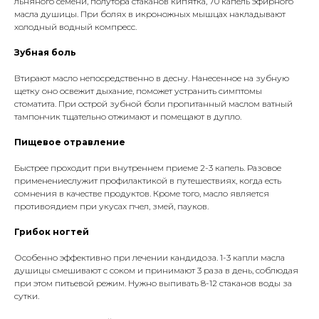
льняного семени, полутора стаканов кипятка, 70 капель эфирного
масла душицы. При болях в икроножных мышцах накладывают
холодный водный компресс.
Зубная боль
Втирают масло непосредственно в десну. Нанесенное на зубную
щетку оно освежит дыхание, поможет устранить симптомы
стоматита. При острой зубной боли пропитанный маслом ватный
тампончик тщательно отжимают и помещают в дупло.
Пищевое отравление
Быстрее проходит при внутреннем приеме 2-3 капель. Разовое
применениеслужит профилактикой в путешествиях, когда есть
сомнения в качестве продуктов. Кроме того, масло является
противоядием при укусах пчел, змей, пауков.
Грибок ногтей
Особенно эффективно при лечении кандидоза. 1-3 капли масла
душицы смешивают с соком и принимают 3 раза в день, соблюдая
при этом питьевой режим. Нужно выпивать 8-12 стаканов воды за
сутки.