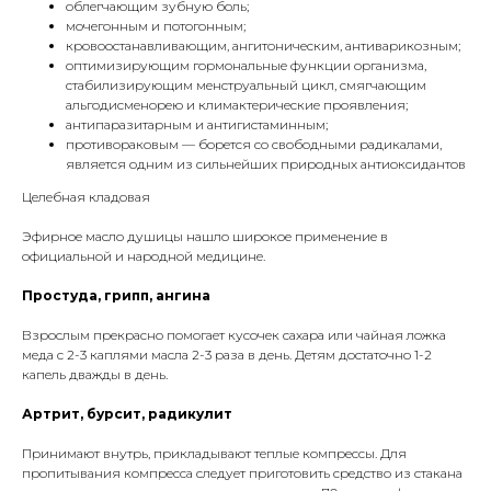
облегчающим зубную боль;
мочегонным и потогонным;
кровоостанавливающим, ангитоническим, антиварикозным;
оптимизирующим гормональные функции организма,
стабилизирующим менструальный цикл, смягчающим
альгодисменорею и климактерические проявления;
антипаразитарным и антигистаминным;
противораковым — борется со свободными радикалами,
является одним из сильнейших природных антиоксидантов
Целебная кладовая
Эфирное масло душицы нашло широкое применение в
официальной и народной медицине.
Простуда, грипп, ангина
Взрослым прекрасно помогает кусочек сахара или чайная ложка
меда с 2-3 каплями масла 2-3 раза в день. Детям достаточно 1-2
капель дважды в день.
Артрит, бурсит, радикулит
Принимают внутрь, прикладывают теплые компрессы. Для
пропитывания компресса следует приготовить средство из стакана