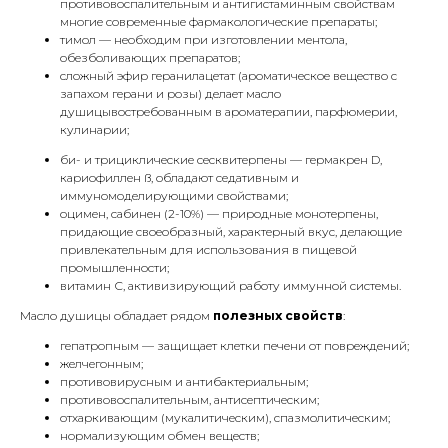
противовоспалительным и антигистаминным свойствам
многие современные фармакологические препараты;
тимол — необходим при изготовлении ментола,
обезболивающих препаратов;
сложный эфир геранилацетат (ароматическое вещество с
запахом герани и розы) делает масло
душицывостребованным в ароматерапии, парфюмерии,
кулинарии;
би- и трициклические сесквитерпены — гермакрен D,
кариофиллен ß, обладают седативным и
иммуномоделирующими свойствами;
оцимен, сабинен (2-10%) — природные монотерпены,
придающие своеобразный, характерный вкус, делающие
привлекательным для использования в пищевой
промышленности;
витамин С, активизирующий работу иммунной системы.
Масло душицы обладает рядом
полезных свойств
:
гепатропным — защищает клетки печени от повреждений;
желчегонным;
противовирусным и антибактериальным;
противовоспалительным, антисептическим;
отхаркивающим (мукалитическим), спазмолитическим;
нормализующим обмен веществ;