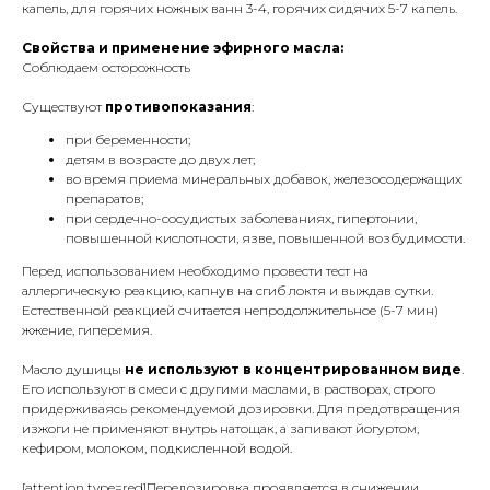
капель, для горячих ножных ванн 3-4, горячих сидячих 5-7 капель.
Свойства и применение эфирного масла:
Соблюдаем осторожность
Существуют
противопоказания
:
при беременности;
детям в возрасте до двух лет;
во время приема минеральных добавок, железосодержащих
препаратов;
при сердечно-сосудистых заболеваниях, гипертонии,
повышенной кислотности, язве, повышенной возбудимости.
Перед использованием необходимо провести тест на
аллергическую реакцию, капнув на сгиб локтя и выждав сутки.
Естественной реакцией считается непродолжительное (5-7 мин)
жжение, гиперемия.
Масло душицы
не используют в концентрированном виде
.
Его используют в смеси с другими маслами, в растворах, строго
придерживаясь рекомендуемой дозировки. Для предотвращения
изжоги не применяют внутрь натощак, а запивают йогуртом,
кефиром, молоком, подкисленной водой.
[attention type=red]Передозировка проявляется в снижении