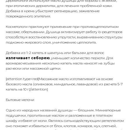
Дерматологи используют масло душицы для борьбы с экземой,
при атопических дерматитах, для лечения проблемной кожи.
Добавка в крема убыстряет регенерацию, заживление
поврежденного эпителия.
Косметологи практикуют применение при противоцеллюлитном
массаже, обертывании. Душица активизирует работу b-рецепторов
способствуя восстановлению упругости, выравниванию структуры
подкожно-жирового слоя, уничтожению целлюлита.
Добавка из 1-2 капель в шампунь или бальзам для волос
излечивает себорею
, уменьшает количество перхоти. Для
аромарасчесывания несколько капель масла наносят на зубцы
расчески или массажной щетки.
[attention type=red]Массажное масло изготавливают на основе
базового масла (оливковое, миндальное, лавандовое) из расчета 5-7
капель на 10 г.[/attention]
Бытовые мелочи
Одно из народных названий душицы — блошник. Миниатюрные
подушечки, пропитанные маслом и разложенные в платяном
шкафу избавят от моли. Являясь сильнодействующим репеллентом
оно поможет избавиться от блох, клопов, комаров, мух, слепней,