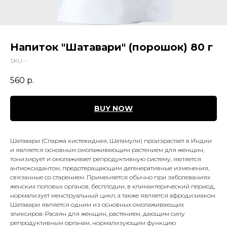
Напиток "Шатавари" (порошок) 80 г
SKU:
-
560
р.
BUY NOW
Шатавари (Cпаржа кистевидная, Шатамули) произрастает в Индии
и является основным омолаживающим растением для женщин,
тонизирует и омолаживает репродуктивную систему, является
антиоксидантом, предотвращающим дегенеративные изменения,
связанные со старением. Применяется обычно при заболеваниях
женских половых органов, бесплодии, в климактерический период,
нормализует менструальный цикл, а также является афродизиаком.
Шатавари является одним из основных омолаживающих
эликсиров-Расаян для женщин, растением, дающим силу
репродуктивным органам, нормализующим функцию