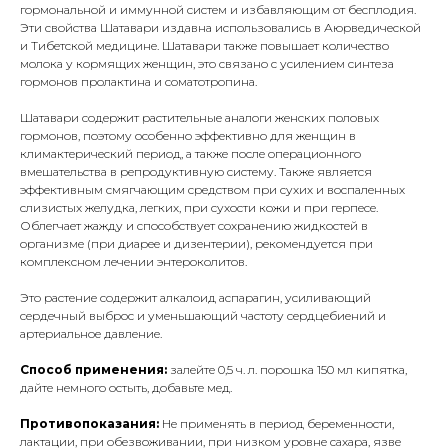
гормональной и иммунной систем и избавляющим от бесплодия.
Эти свойства Шатавари издавна использовались в Аюрведической
и Тибетской медицине. Шатавари также повышает количество
молока у кормящих женщин, это связано с усилением синтеза
гормонов пролактина и соматотропина.
Шатавари содержит растительные аналоги женских половых
гормонов, поэтому особенно эффективно для женщин в
климактерический период, а также после операционного
вмешательства в репродуктивную систему. Также является
эффективным смягчающим средством при сухих и воспаленных
слизистых желудка, легких, при сухости кожи и при герпесе.
Облегчает жажду и способствует сохранению жидкостей в
организме (при диарее и дизентерии), рекомендуется при
комплексном лечении энтероколитов.
Это растение содержит алкалоид аспарагин, усиливающий
сердечный выброс и уменьшающий частоту сердцебиений и
артериальное давление.
Способ применения:
залейте 0,5 ч. л. порошка 150 мл кипятка,
дайте немного остыть, добавьте мед.
Противопоказания:
Не применять в период беременности,
лактации, при обезвоживании, при низком уровне сахара, язве