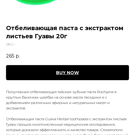
Отбеливающая паста с экстрактом
листьев Гуавы 20г
SKU:
-
265
р.
BUY NOW
Популярная отбеливающая тайская зубные паста Rochjana в
круглых баночках-шайбах на основе масла гвоздики и с
добавлением различных эфирных и натуральных масел и
экстрактов.
Отбеливающая паста Guava Herbal toothpaste с экстрактом листьев
Гуавы прошла многочисленные медицинские исследования,
которые доказали эффективность и качество товара. Стоматологи