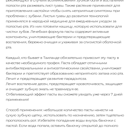
рекомендуют в случаях возникновения зубной боли и воспалений
полости рта разжевать лист гуавы. Также растение применяют для
приготовления настойки чтобы снять неприятные симптомы при
проблемах с зубами. Листья гуавы до развития технологий
применялся в народной медицине для ежедневным уходом за
полостью рта. Из них готовили кашицу, которую использовали для
чистки зубов. Лечебная формула пасты содержит активные
компоненты, уничтожающие бактерии и предотвращающие
воспаления, бережно очищая и ухаживая за слизистой оболочкой
рта.
Каждый, кто бывает в Таиланде обязательно привозит эту пасту в
качестве необходимого трофея. Паста обладает отличными
антибактериальными и антисептическими свойствами, уничтожает
бактерии и препятствует образованию неприятного запаха изо рта.
Лечит и предотвращает развитие парадонтоза.
Лечит воспаление десен, предотвращает кровоточивость, защищает
и очищает зубную эмаль не травмируя ее.
Отбеливающий эффект пасты вы сможете увидеть уже через 7 дней
применения!
Способ применения: небольшое количество пасты нанести на
сухую зубную щетку, использовать по назначению, затем тщательно
прополоскать рот. Избегайте попадание воды внутрь баночки с
пастой. Если вода попала, оставить баночку открытой до полного