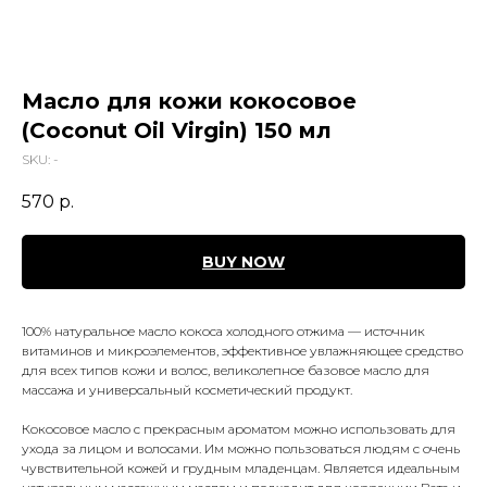
Масло для кожи кокосовое
(Coconut Oil Virgin) 150 мл
SKU:
-
570
р.
BUY NOW
100% натуральное масло кокоса холодного отжима — источник
витаминов и микроэлементов, эффективное увлажняющее средство
для всех типов кожи и волос, великолепное базовое масло для
массажа и универсальный косметический продукт.
Кокосовое масло с прекрасным ароматом можно использовать для
ухода за лицом и волосами. Им можно пользоваться людям с очень
чувствительной кожей и грудным младенцам. Является идеальным