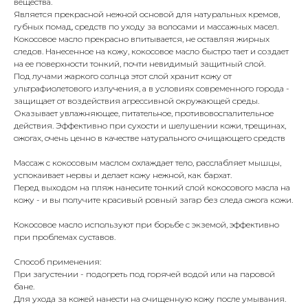
вещества.
Является прекрасной нежной основой для натуральных кремов,
губных помад, средств по уходу за волосами и массажных масел.
Кокосовое масло прекрасно впитывается, не оставляя жирных
следов. Нанесенное на кожу, кокосовое масло быстро тает и создает
на ее поверхности тонкий, почти невидимый защитный слой.
Под лучами жаркого солнца этот слой хранит кожу от
ультрафиолетового излучения, а в условиях современного города -
защищает от воздействия агрессивной окружающей среды.
Оказывает увлажняющее, питательное, противовоспалительное
действия. Эффективно при сухости и шелушении кожи, трещинах,
ожогах, очень ценно в качестве натурального очищающего средств
Массаж с кокосовым маслом охлаждает тело, расслабляет мышцы,
успокаивает нервы и делает кожу нежной, как бархат.
Перед выходом на пляж нанесите тонкий слой кокосового масла на
кожу - и вы получите красивый ровный загар без следа ожога кожи.
Кокосовое масло используют при борьбе с экземой, эффективно
при проблемах суставов.
Способ применения:
При загустении - подогреть под горячей водой или на паровой
бане.
Для ухода за кожей нанести на очищенную кожу после умывания.