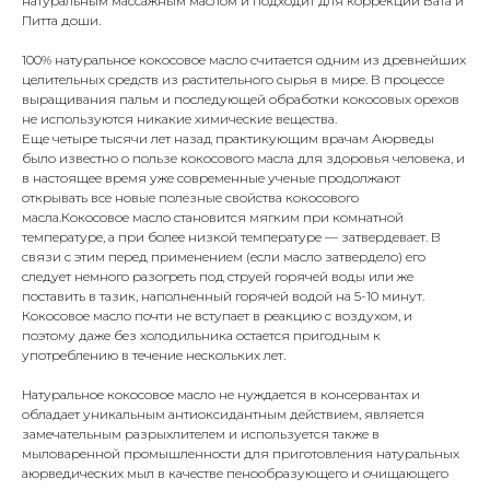
натуральным массажным маслом и подходит для коррекции Вата и
Питта доши.
100% натуральное кокосовое масло считается одним из древнейших
целительных средств из растительного сырья в мире. В процессе
выращивания пальм и последующей обработки кокосовых орехов
не используются никакие химические вещества.
Еще четыре тысячи лет назад практикующим врачам Аюрведы
было известно о пользе кокосового масла для здоровья человека, и
в настоящее время уже современные ученые продолжают
открывать все новые полезные свойства кокосового
масла.Кокосовое масло становится мягким при комнатной
температуре, а при более низкой температуре — затвердевает. В
связи с этим перед применением (если масло затвердело) его
следует немного разогреть под струей горячей воды или же
поставить в тазик, наполненный горячей водой на 5-10 минут.
Кокосовое масло почти не вступает в реакцию с воздухом, и
поэтому даже без холодильника остается пригодным к
употреблению в течение нескольких лет.
Натуральное кокосовое масло не нуждается в консервантах и
обладает уникальным антиоксидантным действием, является
замечательным разрыхлителем и используется также в
мыловаренной промышленности для приготовления натуральных
аюрведических мыл в качестве пенообразующего и очищающего