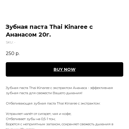
Зубная паста Thai Kinaree с
Ананасом 20г.
SKU:
-
250
р.
BUY NOW
Зубная паста Thai Kinaree с экстрактом Ананаса - эффективная
зубная паста для свежести Вашего дыхания!
Отбеливающая зубная паста Thai Kinaree с экстрактом:
Устраняет налёт от сигарет, чая и кофе;
Отбеливает зубы на 0,5-1 тон;
Борется с неприятным запахом, сохраняет свежесть дыхания в