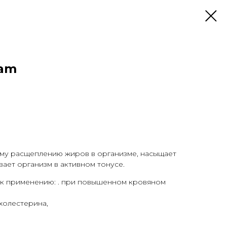
gam
му расщеплению жиров в организме, насыщает
ает организм в активном тонусе.
к применению: . при повышенном кровяном
холестерина,