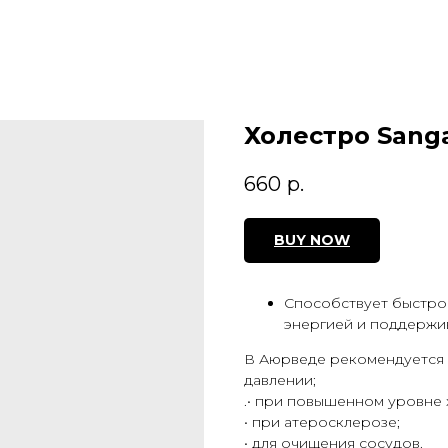
Холестро San
660
р.
BUY NOW
Способствует быстро
энергией и поддержив
В Аюрведе рекомендуется 
давлении;
.• при повышенном уровне 
• при атеросклерозе;
• для очищения сосудов.