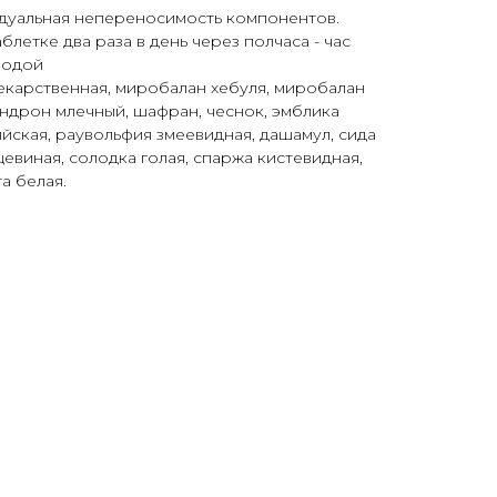
дуальная непереносимость компонентов.
блетке два раза в день через полчаса - час
водой
лекарственная, миробалан хебуля, миробалан
ндрон млечный, шафран, чеснок, эмблика
ийская, раувольфия змеевидная, дашамул, сида
евиная, солодка голая, спаржа кистевидная,
а белая.