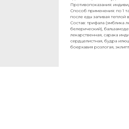
Противопоказания: индиви
Способ применения: по 1 та
после еды запивая теплой 
Состав: трифала (эмблика 
белерический), бальзамоде
лекарственная, сарака инд
сердцелистная, будра илющ
боерхавия розлогая, эклипт