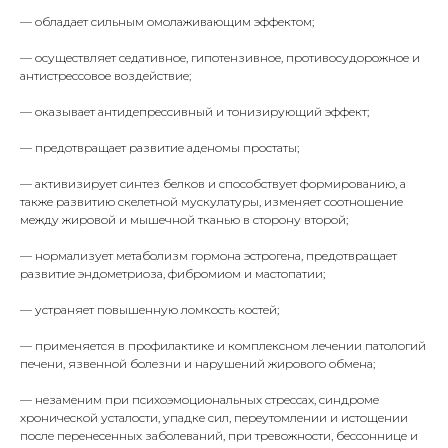
— обладает сильным омолаживающим эффектом;
— осуществляет седативное, гипотензивное, противосудорожное и
антистрессовое воздействие;
— оказывает антидепрессивный и тонизирующий эффект;
— предотвращает развитие аденомы простаты;
— активизирует синтез белков и способствует формированию, а
также развитию скелетной мускулатуры, изменяет соотношение
между жировой и мышечной тканью в сторону второй;
— нормализует метаболизм гормона эстрогена, предотвращает
развитие эндометриоза, фибромиом и мастопатии;
— устраняет повышенную ломкость костей;
— применяется в профилактике и комплексном лечении патологий
печени, язвенной болезни и нарушений жирового обмена;
— незаменим при психоэмоциональных стрессах, синдроме
хронической усталости, упадке сил, переутомлении и истощении
после перенесенных заболеваний, при тревожности, бессоннице и