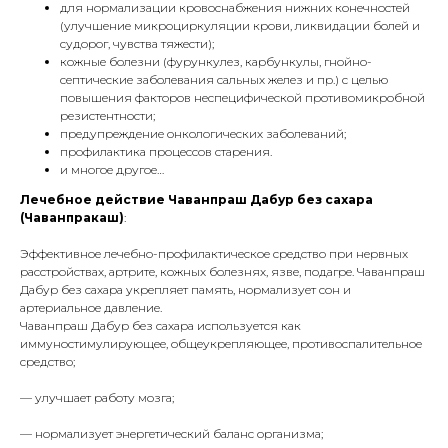
для нормализации кровоснабжения нижних конечностей
(улучшение микроциркуляции крови, ликвидации болей и
судорог, чувства тяжести);
кожные болезни (фурункулез, карбункулы, гнойно-
септические заболевания сальных желез и пр.) с целью
повышения факторов неспецифической противомикробной
резистентности;
предупреждение онкологических заболеваний;
профилактика процессов старения.
и многое другое…
Лечебное действие
Чаванпраш Дабур без сахара
(Чаванпракаш)
:
Эффективное лечебно-профилактическое средство при нервных
расстройствах, артрите, кожных болезнях, язве, подагре. Чаванпраш
Дабур без сахара укрепляет память, нормализует сон и
артериальное давление.
Чаванпраш Дабур без сахара используется как
иммуностимулирующее, общеукрепляющее, противоспалительное
средство;
— улучшает работу мозга;
— нормализует энергетический баланс организма;