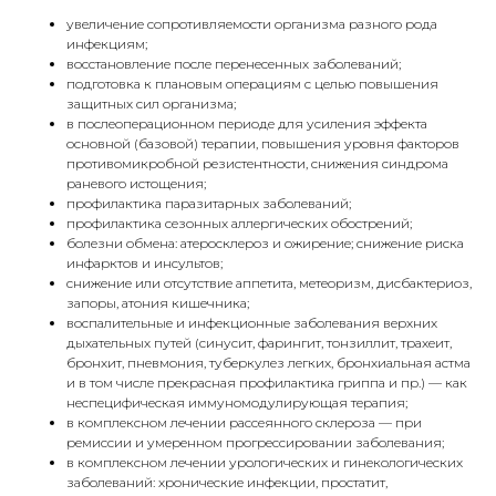
увеличение сопротивляемости организма разного рода
инфекциям;
восстановление после перенесенных заболеваний;
подготовка к плановым операциям с целью повышения
защитных сил организма;
в послеоперационном периоде для усиления эффекта
основной (базовой) терапии, повышения уровня факторов
противомикробной резистентности, снижения синдрома
раневого истощения;
профилактика паразитарных заболеваний;
профилактика сезонных аллергических обострений;
болезни обмена: атеросклероз и ожирение; снижение риска
инфарктов и инсультов;
снижение или отсутствие аппетита, метеоризм, дисбактериоз,
запоры, атония кишечника;
воспалительные и инфекционные заболевания верхних
дыхательных путей (синусит, фарингит, тонзиллит, трахеит,
бронхит, пневмония, туберкулез легких, бронхиальная астма
и в том числе прекрасная профилактика гриппа и пр.) — как
неспецифическая иммуномодулирующая терапия;
в комплексном лечении рассеянного склероза — при
ремиссии и умеренном прогрессировании заболевания;
в комплексном лечении урологических и гинекологических
заболеваний: хронические инфекции, простатит,