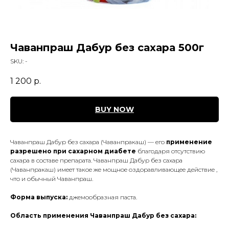
Чаванпраш Дабур без сахара 500г
SKU:
-
1 200
р.
BUY NOW
Чаванпраш Дабур без сахара (Чаванпракаш) — его
применение
разрешено при сахарном диабете
благодаря отсутствию
сахара в составе препарата. Чаванпраш Дабур без сахара
(Чаванпракаш) имеет такое же мощное оздоравливающее действие ,
что и обычный Чаванпраш.
Форма выпуска:
джемообразная паста.
Область применения Чаванпраш Дабур без сахара: