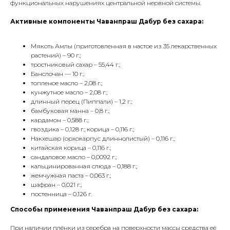
функциональных нарушениях центральной нервной системы.
Активные компоненты Чаванпраш Дабур без сахара:
Мякоть Амлы (приготовленная в настое из 35 лекарственных
растений) – 90 г.;
тростниковый сахар – 55,44 г.;
Банслочан — 10 г.;
топленое масло – 2,08 г.;
кунжутное масло – 2,08 г.;
длинный перец (Пиппали) – 1,2 г.;
бамбуковая манна – 0,8 г.;
кардамон – 0,588 г.;
гвоздика – 0,128 г.; корица – 0,116 г.;
Накхешар (орхокарпус длиннолистый) – 0,116 г.;
китайская корица – 0,116 г.;
сандаловое масло – 0,0092 г.;
кальцинированная слюда – 0,188 г.;
жемчужная паста – 0,063 г.;
шафран – 0,021 г.;
постенница – 0,126 г.
Способы применения Чаванпраш Дабур без сахара:
При наличии плёнки из серебра на поверхности массы средства её