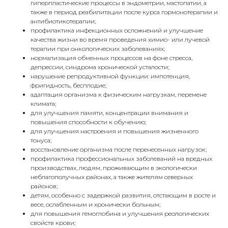
гиперпластические процессы в эндометрии, мастопатии, а
также в период реабилитации после курса гормонотерапии и
антибиотикотерапии;
профилактика инфекционных осложнений и улучшение
качества жизни во время проведения химио- или лучевой
терапии при онкологических заболеваниях;
нормализация обменных процессов на фоне стресса,
депрессии, синдрома хронической усталости;
нарушение репродуктивной функции: импотенция,
фригидность, бесплодие;
адаптация организма к физическим нагрузкам, перемене
климата;
для улучшения памяти, концентрации внимания и
повышения способности к обучению;
для улучшения настроения и повышения жизненного
тонуса;
восстановление организма после перенесенных нагрузок;
профилактика профессиональных заболеваний на вредных
производствах, людям, проживающим в экологически
неблагополучных районах, а также жителям северных
районов;
детям, особенно с задержкой развития, отстающим в росте и
весе, ослабленным и хронически больным;
для повышения гемоглобина и улучшения реологических
свойств крови;