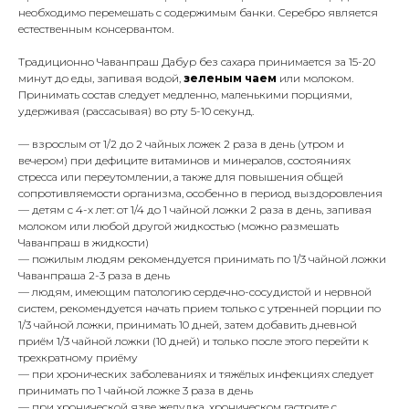
необходимо перемешать с содержимым банки. Серебро является
естественным консервантом.
Традиционно Чаванпраш Дабур без сахара принимается за 15-20
минут до еды, запивая водой,
зеленым чаем
или молоком.
Принимать состав следует медленно, маленькими порциями,
удерживая (рассасывая) во рту 5-10 секунд.
— взрослым от 1/2 до 2 чайных ложек 2 раза в день (утром и
вечером) при дефиците витаминов и минералов, состояниях
стресса или переутомлении, а также для повышения общей
сопротивляемости организма, особенно в период выздоровления
— детям с 4-х лет: от 1/4 до 1 чайной ложки 2 раза в день, запивая
молоком или любой другой жидкостью (можно размешать
Чаванпраш в жидкости)
— пожилым людям рекомендуется принимать по 1/3 чайной ложки
Чаванпраша 2-3 раза в день
— людям, имеющим патологию сердечно-сосудистой и нервной
систем, рекомендуется начать прием только с утренней порции по
1/3 чайной ложки, принимать 10 дней, затем добавить дневной
приём 1/3 чайной ложки (10 дней) и только после этого перейти к
трехкратному приёму
— при хронических заболеваниях и тяжёлых инфекциях следует
принимать по 1 чайной ложке 3 раза в день
— при хронической язве желудка, хроническом гастрите с