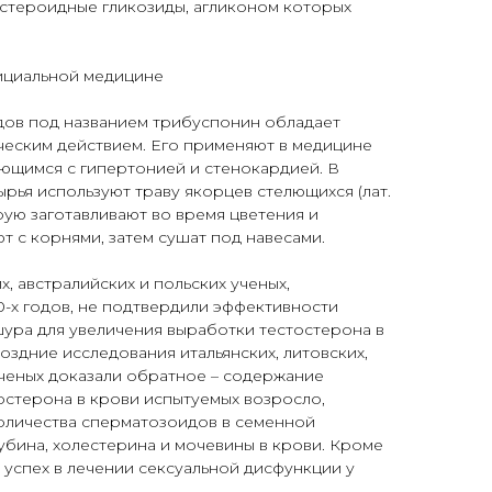
 стероидные гликозиды, агликоном которых
ициальной медицине
дов под названием трибуспонин обладает
еским действием. Его применяют в медицине
ющимся с гипертонией и стенокардией. В
ырья используют траву якорцев стелющихся (лат.
оторую заготавливают во время цветения и
 с корнями, затем сушат под навесами.
, австралийских и польских ученых,
-х годов, не подтвердили эффективности
ура для увеличения выработки тестостерона в
оздние исследования итальянских, литовских,
ученых доказали обратное – содержание
остерона в крови испытуемых возросло,
оличества сперматозоидов в семенной
бина, холестерина и мочевины в крови. Кроме
 успех в лечении сексуальной дисфункции у