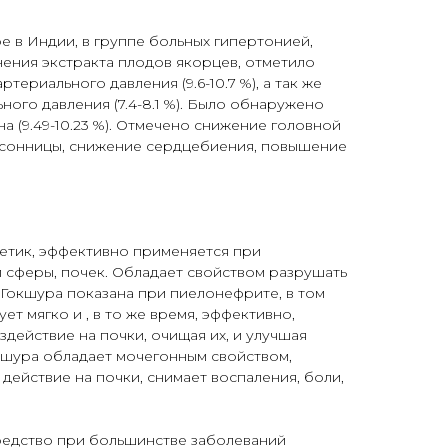
 в Индии, в группе больных гипертонией,
ения экстракта плодов якорцев, отметило
териального давления (9.6-10.7 %), а так же
ного давления (7.4-8.1 %). Было обнаружено
а (9.49-10.23 %). Отмечено снижение головной
ссонницы, снижение сердцебиения, повышение
етик, эффективно применяется при
 сферы, почек. Обладает свойством разрушать
. Гокшура показана при пиелонефрите, в том
ет мягко и , в то же время, эффективно,
действие на почки, очищая их, и улучшая
кшура обладает мочегонным свойством,
ействие на почки, снимает воспаления, боли,
едство при большинстве заболеваний