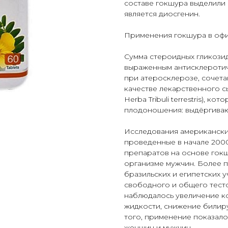
составе гокшура выделили
является диосгенин.
Применения гокшура в оф
Сумма стероидных гликози
выраженным антисклеротич
при атеросклерозе, сочета
качестве лекарственного с
Herba Tribuli terrestris), к
плодоношения: выдёргивают
Исследования американских
проведенные в начале 2000
препаратов на основе гокш
организме мужчин. Более п
бразильских и египетских 
свободного и общего тест
наблюдалось увеличение к
жидкости, снижение билиру
того, применение показало
женщин и мужчин.