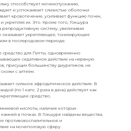
льку способствует мочеиспусканию,
ждает и успокаивает слизистые оболочки
ивает кровотечение, усиливает функцию почек,
 укрепляя их. Это. Кроме того, Гокшура
а репродуктивную систему, увеличивая
е оказывает укрепляющее, тонизирующее
низм в послеродовом периоде.
 средство для Питты, одновременно
зывающее седативное действие на нервную
в, присущих большинству диуретиков, не
 схожи с алтеем.
зывает сильное афродитическое действие. В
ндой (по 1 капс. 2 раза в день) действует как
укрепляющее средство.
мниевой кислоты, наличие которых
камней в почках. В Гокшуре найдены вещества,
е противовоспалительное и
твие на мочеполовую сферу.