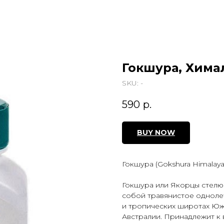
Гокшура, Химал
SKU:
-
590
р.
BUY NOW
Гокшура (Gokshura Himalaya
Гокшура или Якорцы стелющие
собой травянистое одноле
и тропических широтах Юж
Австралии. Принадлежит к