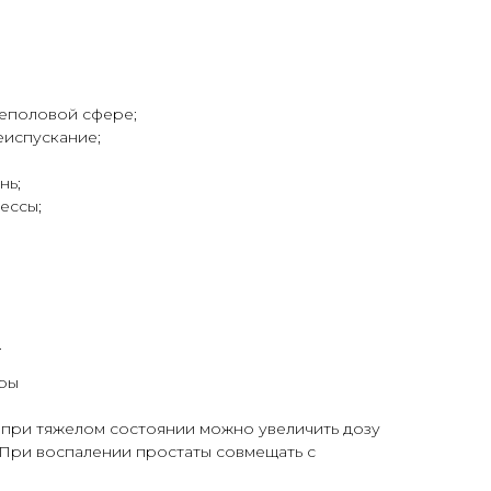
еполовой сфере;
еиспускание;
нь;
ессы;
.
ры
ь, при тяжелом состоянии можно увеличить дозу
ь. При воспалении простаты совмещать с