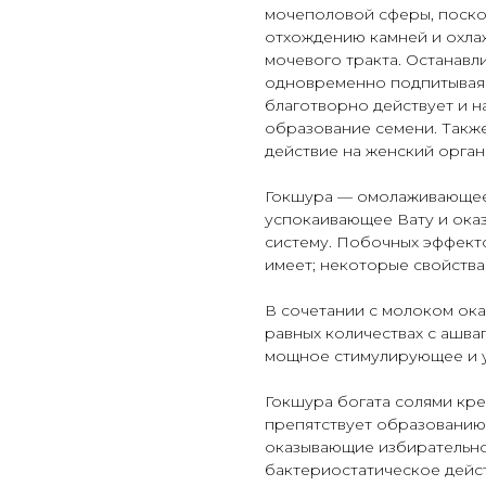
мочеполовой сферы, поско
отхождению камней и охла
мочевого тракта. Останавл
одновременно подпитывая и
благотворно действует и н
образование семени. Такж
действие на женский орга
Гокшура — омолаживающее
успокаивающее Вату и ока
систему. Побочных эффекто
имеет; некоторые свойства
В сочетании с молоком ока
равных количествах с ашвага
мощное стимулирующее и 
Гокшура богата солями кре
препятствует образованию 
оказывающие избирательно
бактериостатическое дейс