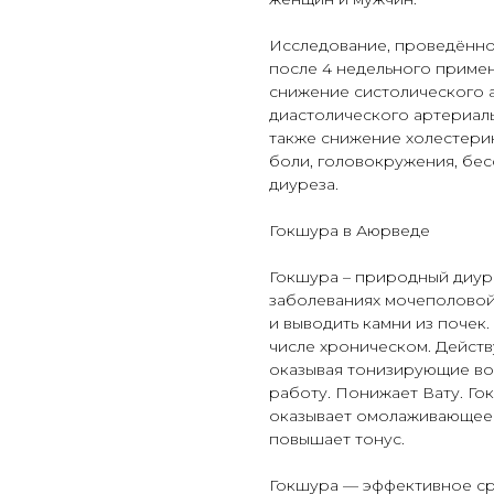
Исследование, проведённое
после 4 недельного примен
снижение систолического ар
диастолического артериаль
также снижение холестерин
боли, головокружения, бе
диуреза.
Гокшура в Аюрведе
Гокшура – природный диур
заболеваниях мочеполовой
и выводить камни из почек
числе хроническом. Действу
оказывая тонизирующие воз
работу. Понижает Вату. Го
оказывает омолаживающее д
повышает тонус.
Гокшура — эффективное ср