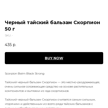
Черный тайский бальзам Скорпион
50 г
SKU:
-
435
р.
BUY NOW
Scorpion Balm Black Strong
Тайский черный бальзам Скорпион — это местно-раздражающее,
очень сильное согревающее средство на основе растительных
компонентов и вытяжки из яда скорпионов.
Тайский черный бальзам Скорпион считается самым сильным,
«горячим» и действенным из всего ряда тайских бальзамов с