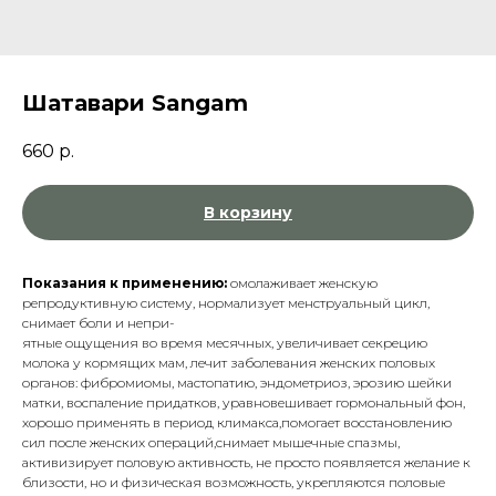
Шатавари Sangam
660
р.
В корзину
Показания к применению:
омолаживает женскую
репродуктивную систему, нормализует менструальный цикл,
снимает боли и непри-
ятные ощущения во время месячных, увеличивает секрецию
молока у кормящих мам, лечит заболевания женских половых
органов: фибромиомы, мастопатию, эндометриоз, эрозию шейки
матки, воспаление придатков, уравновешивает гормональный фон,
хорошо применять в период климакса,помогает восстановлению
сил после женских операций,снимает мышечные спазмы,
активизирует половую активность, не просто появляется желание к
близости, но и физическая возможность, укрепляются половые