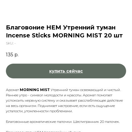
Благовоние HEM Утренний туман
Incense Sticks MORNING MIST 20 шт
SKU:
-
135
р.
купить сейчас
Аромат
MORNING MIST
Утренний туман освежающий и чистый.
Раннее утро - символ молодости и красоты. Аромат помогает
успокоить нервную систему и оказывает расслабляющее действие
на весь организм. Поднимает настроение, если есть ощущение
усталости, утомленности проблемами.
Благовонные ароматические палочки. Шестигранник 20 палочек.