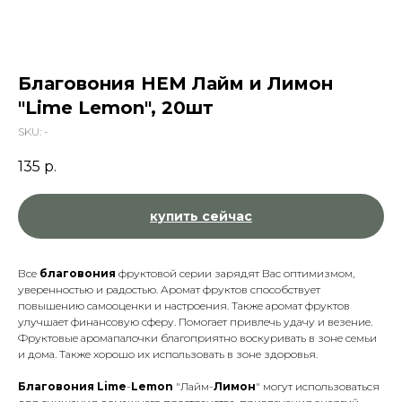
Благовония HEM Лайм и Лимон
"Lime Lemon", 20шт
SKU:
-
135
р.
купить сейчас
Все
благовония
фруктовой серии зарядят Вас оптимизмом,
уверенностью и радостью. Аромат фруктов способствует
повышению самооценки и настроения. Также аромат фруктов
улучшает финансовую сферу. Помогает привлечь удачу и везение.
Фруктовые аромапалочки благоприятно воскуривать в зоне семьи
и дома. Также хорошо их использовать в зоне здоровья.
Благовония
Lime
-
Lemon
"Лайм-
Лимон
" могут использоваться