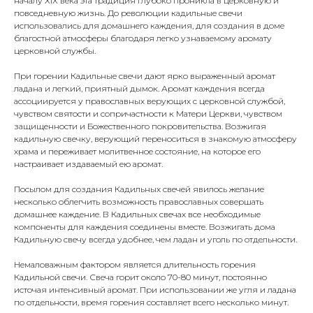
началу XIX века эта традиция глубоко проникла в церковную и
повседневную жизнь. До революции кадильные свечи
использовались для домашнего каждения, для создания в доме
благостной атмосферы благодаря легко узнаваемому аромату
церковной службы.
При горении Кадильные свечи дают ярко выраженный аромат
ладана и легкий, приятный дымок. Аромат каждения всегда
ассоциируется у православных верующих с церковной службой,
чувством святости и сопричастности к Матери Церкви, чувством
защищенности и Божественного покровительства. Возжигая
кадильную свечку, верующий переноситься в знакомую атмосферу
храма и переживает молитвенное состояние, на которое его
настраивает издаваемый ею аромат.
Посылом для создания Кадильных свечей явилось желание
несколько облегчить возможность православных совершать
домашнее каждение. В Кадильных свечах все необходимые
компоненты для каждения соединены вместе. Возжигать дома
Кадильную свечу всегда удобнее, чем ладан и уголь по отдельности.
Немаловажным фактором является длительность горения
Кадильной свечи. Свеча горит около 70-80 минут, постоянно
источая интенсивный аромат. При использовании же угля и ладана
по отдельности, время горения составляет всего несколько минут.