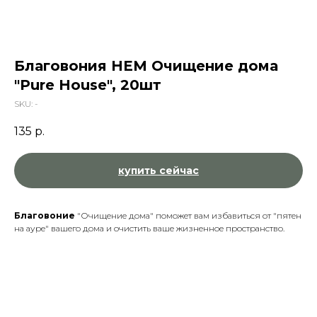
Благовония HEM Очищение дома
"Pure House", 20шт
SKU:
-
135
р.
купить сейчас
Благовоние
"Очищение дома" поможет вам избавиться от "пятен
на ауре" вашего дома и очистить ваше жизненное пространство.