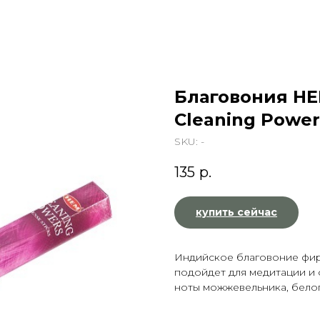
Благовония H
Cleaning Power
SKU:
-
135
р.
купить сейчас
Индийское благовоние фир
подойдет для медитации и 
ноты можжевельника, белог