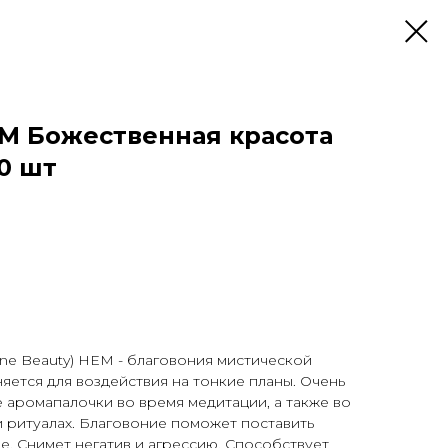
M Божественная красота
20 шт
ine Beauty) HEM - благовония мистической
яется для воздействия на тонкие планы. Очень
 аромапалочки во время медитации, а также во
и ритуалах. Благовоние поможет поставить
е. Снимет негатив и агрессию. Способствует