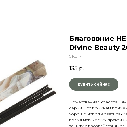
Благовоние HE
Divine Beauty 
SKU:
-
135
р.
купить сейчас
Божественная красота (Div
серии. Этот фимиам примен
хорошо использовать такие
время магических практик 
защиту от воздействия извн