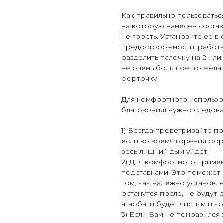
Как правильно пользоваться
на которую нанесен состав
не гореть. Установите ее 
предосторожности, работа
разделить палочку на 2 или
не очень большое, то жела
форточку.
Для комфортного использов
благовония) нужно следов
1) Всегда проветривайте п
если во время горения фор
весь лишний дым уйдет.
2) Для комфортного приме
подставками. Это поможет 
том, как надежно установл
останутся после, не будут 
агарбати будет чистым и к
3) Если Вам не понравился 