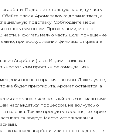
 агарбати. Подожгите толстую часть, ту часть,
. Сбейте пламя. Аромапалочка должна тлеть, а
в специальную подставку. Соблюдайте меры
я с открытым огнем. При желании, можно
 3 части, и сжигать малую часть. Если помещение
тельно, при воскуривании фимиама открывать
ания Агарбати (так в Индии называют
ать нескольким простым рекомендациям.
омещения после сгорания палочки. Даже лучше,
точка будет приоткрыта. Аромат останется, а
нения аромапалочек пользуйтесь специальными
Вам наслаждаться процессом, не волнуясь о
ена палочка. Так же продукты горения, которые
рассыпаться вокруг. Место использования
расивым.
запах палочек агарбати, или просто надоел, не