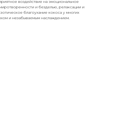
оприятное воздействие на эмоциональное
умиротворенности и безделью, релаксации и
кзотическое благоухание кокоса у многих
ыхом и незабываемым наслаждением.