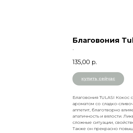
Благовония Tul
-
135,00
р.
купить сейчас
Благовония TULASI Кокос с
ароматом со сладко-сливоч
аппетит, благотворно влия
апатичность и вялости. Ли
сложные ситуации, свойст
Также он прекрасно повыш