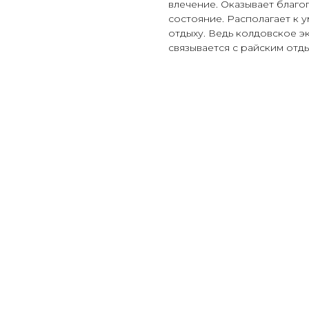
влечение. Оказывает благ
состояние. Располагает к 
отдыху. Ведь колдовское э
связывается с райским отд