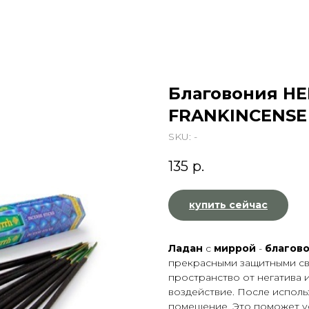
Благовония HE
FRANKINCENSE
SKU:
-
135
р.
купить сейчас
Ладан
с
миррой
-
благов
прекрасными защитными с
пространство от негатива 
воздействие. После испол
помещение. Это поможет у