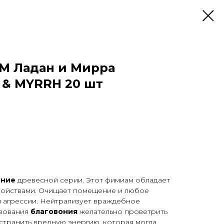
M Ладан и Мирра
 & MYRRH 20 шт
оние
древесной серии. Этот фимиам обладает
войствами. Очищает помещение и любое
и агрессии. Нейтрализует враждебное
ьзования
благовония
желательно проветрить
странить вредную энергию, которая могла