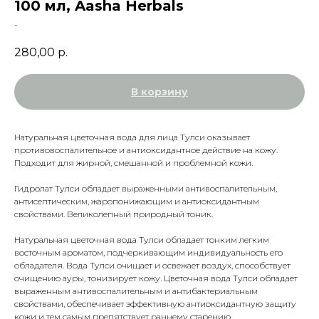
100 мл, Aasha Herbals
-
280,00
р.
В корзину
Натуральная цветочная вода для лица Тулси оказывает
противовоспалительное и антиоксидантное действие на кожу.
Подходит для жирной, смешанной и проблемной кожи.
Гидролат Тулси обладает выраженными антивоспалительным,
антисептическим, жаропонижающим и антиоксидантным
свойствами. Великолепный природный тоник.
Натуральная цветочная вода Тулси обладает тонким легким
восточным ароматом, подчеркивающим индивидуальность его
обладателя. Вода Тулси очищает и освежает воздух, способствует
очищению ауры, тонизирует кожу. Цветочная вода Тулси обладает
выраженным антивоспалительным и антибактериальным
свойствами, обеспечивает эффективную антиоксидантную защиту
кожи и тем самым препятствует раннему старению.