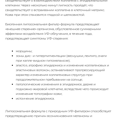
свидетельствует о взаимодействии коллагена с эпидермальными
клетками. Через несколько минут липкость пройдёт, что
свидетельствует о встраивании коллагена в клеточный матрикс.
Кожа при этом становится гладкой и шелковистой.
Биогенная липосомальная фильтр-формула предотвращает
«внешнее старение» организма, обусловленное суммарными
эффектами воздействия УФ-облучения, в течение года,
предотвращает симптомы УФ-старения:
морщины;
зоны дис- и гиперпигментации (веснушки, лентиго, очаги
при капле-видном гипомеланозе);
эластоз, атрофию эпидермиса и изменение коллагеновых и
эластиновых волокон, останавливают прогрессирующий
характер изменения коллагеновых структур при
продолжительном пребывании на солнце;
патологические изменения в эпидермисе, дерме и
подкожно-жировой клетчатке, вследствие чего происходит
изменение топографии кожи;
истончение эпидермиса.
Липосомальная формула с природным УФ-фильтром способствует
предотвращению причин возникновения меланомы и