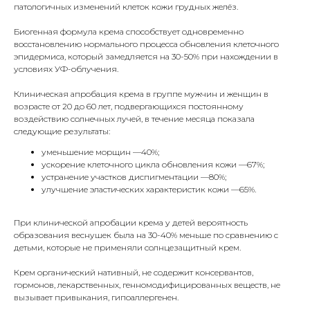
патологичных изменений клеток кожи грудных желёз.
Биогенная формула крема способствует одновременно
восстановлению нормального процесса обновления клеточного
эпидермиса, который замедляется на 30-50% при нахождении в
условиях УФ-облучения.
Клиническая апробация крема в группе мужчин и женщин в
возрасте от 20 до 60 лет, подвергающихся постоянному
воздействию солнечных лучей, в течение месяца показала
следующие результаты:
уменьшение морщин —40%;
ускорение клеточного цикла обновления кожи —67%;
устранение участков диспигментации —80%;
улучшение эластических характеристик кожи —65%.
При клинической апробации крема у детей вероятность
образования веснушек была на 30-40% меньше по сравнению с
детьми, которые не применяли солнцезащитный крем.
Крем органический нативный, не содержит консервантов,
гормонов, лекарственных, генномодифицированных веществ, не
вызывает привыкания, гипоаллергенен.