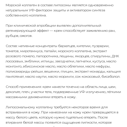
Морской коллаген в составе липосомы является одновременно
натуральным УФ-фактором защиты и активатором синтеза
собственного коллагена.
При клинической апробации выявлен дополнительный
регенерирующий эффект — крем способствует заживлению ран,
рубцов, ожогов.
Состав: нативные концентраты бархатцев, кигелии, пуэрарии,
томатов, миротамнуса, папайи, морского коллагена, экстракт
розового помело, папоротника, лещины, якорцев, спирулины, ДНК
лососевых, эмблики, иглицы, звездчатки, лапчатки, кустуса, масло
монгонго, абиссинское масло, масло облепихи, масло мафуры,
полисахариды рейши, вешенки, глицин, экстракт монарды, кальция
пантотенат, масло наупи, масло моринги, сок кокосовый, бисаболол.
Способ применения: крем нанести точечно на область лица, шеи,
декольте, плеч, участки тела, подверженные УФ-излучению, лёгкими
массажными движениями втереть в кожу.
Липосомальному коллагену требуется некоторое время для
встраивания в кожу. При нанесении на кожу крем превращается в
массу белого цвета, которую нужно тщательно втереть. После
втирания белой массы появится ощущение липкости, которое