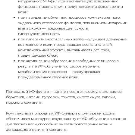
натурального УФ-фильтра и активизацию естественных
факторов антиокисления, предупреждения фотостарения
кожи;
при нарушении обменных процессов кожи экзогенного,
эндогенного, стрессового факторов, повышенном испарении
влаги с кожи — предотвращает сухость,
гиперчувствительность;
при гиперактивности сальных желёз —улучшает дренажные
возможности кожи, предотвращает воспалительный,
комедоногенный эффекты, выравнивает цвет кожи,
предупреждает блеск;
при активизации образования свободных радикалов в
результате УФ-облучения, стрессов, курения,
метаболических процессов — предупреждает
преждевременное старение кожи.
Природный УФ-фильтр — запатентованная формула экстрактов
бархатцев, кигелии, пуэрарии, томатов, миротамнуса, папайи,
морского коллагена.
Комплексный природный УФ-фильтр в структуре липосомы
обеспечивает многоуровневую защиту от УФ-облучения в разных
диапазонах волн, способных вызвать фотостарение кожи и
деградацию эластина и коллагена.