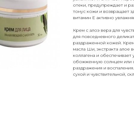
отеки, предупреждает и р
тонус кожи и возвращает з
витамин Е активно увлажня
Крем с алоэ вера для чувс
для повседневного деликат
раздраженной кожей. Крем
масла Ши, экстракта алое 
коллагена и обеспечивает у
обожженную солнцем или о
раздражения и воспаления.
сухой и чувствительной, ск