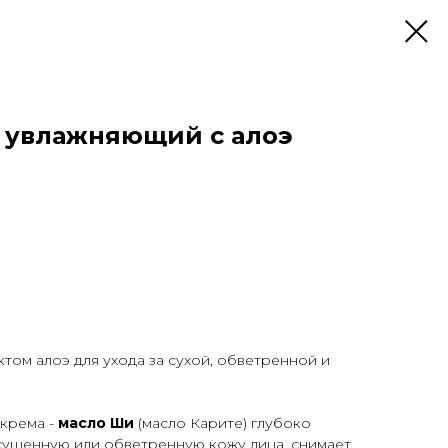
 увлажняющий с алоэ
ктом алоэ для ухода за сухой, обветренной и
 крема -
масло Ши
(масло Карите) глубоко
есушенную или обветренную кожу лица, снимает