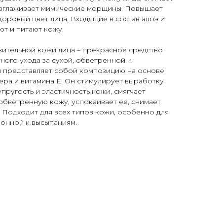
азглаживает мимические морщины. Повышает
доровый цвет лица. Входящие в состав алоэ и
ют и питают кожу.
твительной кожи лица – прекрасное средство
ного ухода за сухой, обветренной и
 представляет собой композицию на основе
вера и витамина Е. Он стимулирует выработку
пругость и эластичность кожи, смягчает
бветренную кожу, успокаивает ее, снимает
 Подходит для всех типов кожи, особенно для
лонной к высыпаниям.