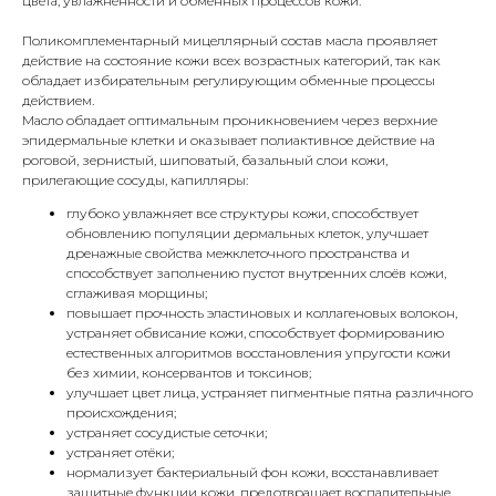
цвета, увлажнённости и обменных процессов кожи.
Поликомплементарный мицеллярный состав масла проявляет
действие на состояние кожи всех возрастных категорий, так как
обладает избирательным регулирующим обменные процессы
действием.
Масло обладает оптимальным проникновением через верхние
эпидермальные клетки и оказывает полиактивное действие на
роговой, зернистый, шиповатый, базальный слои кожи,
прилегающие сосуды, капилляры:
глубоко увлажняет все структуры кожи, способствует
обновлению популяции дермальных клеток, улучшает
дренажные свойства межклеточного пространства и
способствует заполнению пустот внутренних слоёв кожи,
сглаживая морщины;
повышает прочность эластиновых и коллагеновых волокон,
устраняет обвисание кожи, способствует формированию
естественных алгоритмов восстановления упругости кожи
без химии, консервантов и токсинов;
улучшает цвет лица, устраняет пигментные пятна различного
происхождения;
устраняет сосудистые сеточки;
устраняет отёки;
нормализует бактериальный фон кожи, восстанавливает
защитные функции кожи, предотвращает воспалительные