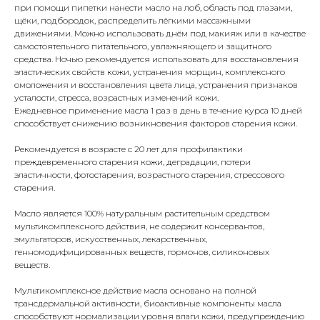
при помощи пипетки нанести масло на лоб, область под глазами,
щёки, подбородок, распределить лёгкими массажными
движениями. Можно использовать днём под макияж или в качестве
самостоятельного питательного, увлажняющего и защитного
средства. Ночью рекомендуется использовать для восстановления
эластических свойств кожи, устранения морщин, комплексного
омоложения и восстановления цвета лица, устранения признаков
усталости, стресса, возрастных изменений кожи.
Ежедневное применение масла 1 раз в день в течение курса 10 дней
способствует снижению возникновения факторов старения кожи.
Рекомендуется в возрасте с 20 лет для профилактики
преждевременного старения кожи, деградации, потери
эластичности, фотостарения, возрастного старения, стрессового
старения.
Масло является 100% натуральным растительным средством
мультикомплексного действия, не содержит консервантов,
эмульгаторов, искусственных, лекарственных,
генномодифицированных веществ, гормонов, силиконовых
веществ.
Мультикомплексное действие масла основано на полной
трансдермальной активности, биоактивные компоненты масла
способствуют нормализации уровня влаги кожи, предупреждению