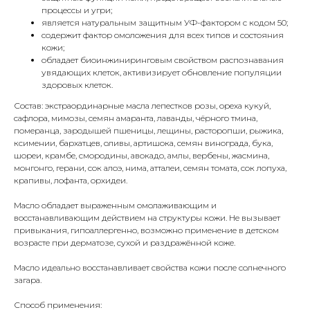
процессы и угри;
является натуральным защитным УФ-фактором с кодом 50;
содержит фактор омоложения для всех типов и состояния
кожи;
обладает биоинжиниринговым свойством распознавания
увядающих клеток, активизирует обновление популяции
здоровых клеток.
Состав: экстраординарные масла лепестков розы, ореха кукуй,
сафлора, мимозы, семян амаранта, лаванды, чёрного тмина,
померанца, зародышей пшеницы, лещины, расторопши, рыжика,
ксимении, бархатцев, оливы, артишока, семян винограда, бука,
шореи, крамбе, смородины, авокадо, амлы, вербены, жасмина,
монгонго, герани, сок алоэ, нима, атталеи, семян томата, сок лопуха,
крапивы, лофанта, орхидеи.
Масло обладает выраженным омолаживающим и
восстанавливающим действием на структуры кожи. Не вызывает
привыкания, гипоаллергенно, возможно применение в детском
возрасте при дерматозе, сухой и раздражённой коже.
Масло идеально восстанавливает свойства кожи после солнечного
загара.
Способ применения: