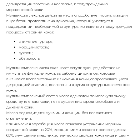
дегидратации эластина и коллагена, предупреждению
морщинистой кожи.
Мультикомплексное действие масла способствует нормализации
выработки протеогликана декорина, который участвует в
поддержании необходимой структуры коллагена и предупреждает
процессы старения кожи:
снижение тургора;
морщинистость;
сухость;
обвислость.
Мультикомплекс масла оказывает регулирующее действие на
иммунные функции кожи, выработку цитокинов, которые
вызывают воспалительные изменения кожи, сопровождающиеся
деградацией эластина, коллагена и других структурных элементов
кожи.
Мультикомплексный состав масла адекватен по молекулярному
сродству клеткам кожи, не нарушает кислородного обмена и
дыхания кожи.
Масло подходит для мужчин и женщин без возрастного
ограничения.
Клиническая апробация масла показала устранение морщин
возрастной кожи на 20%, морщин мимического происхождения –
65%, улучшение внешних эстетических свойств кожи лица и шеи –