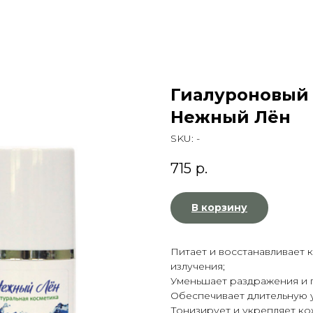
Гиалуроновый 
Нежный Лён
SKU:
-
715
р.
В корзину
Питает и восстанавливает 
излучения;
Уменьшает раздражения и 
Обеспечивает длительную у
Тонизирует и укрепляет ко