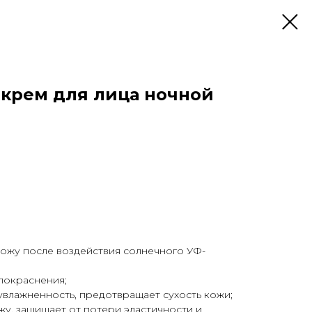
крем для лица ночной
кожу после воздействия солнечного УФ-
покраснения;
влажненность, предотвращает сухость кожи;
жу, защищает от потери эластичности и