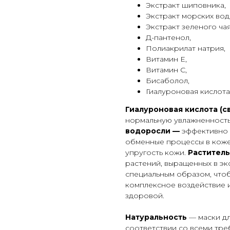
Экстракт шиповника,
Экстракт морских во
Экстракт зеленого чая
Д-пантенол,
Полиакрилат натрия,
Витамин Е,
Витамин С,
Бисаболол,
Гиалуроновая кислота
Гиалуроновая кислота (
нормальную увлажненность
водоросли —
эффективно 
обменные процессы в коже
упругость кожи.
Растител
растений, выращенных в эк
специальным образом, что
комплексное воздействие и
здоровой.
Натуральность
— маски дл
соответствии со всеми тр