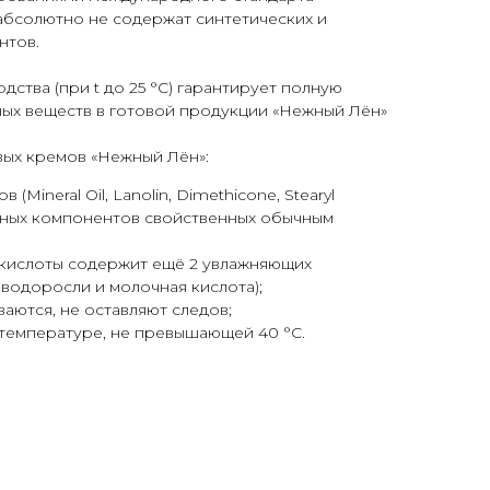
абсолютно не содержат синтетических и
нтов.
дства (при t до 25 °С) гарантирует полную
ных веществ в готовой продукции «Нежный Лён»
вых кремов «Нежный Лён»:
(Mineral Oil, Lanolin, Dimethicone, Stearyl
едных компонентов свойственных обычным
кислоты содержит ещё 2 увлажняющих
водоросли и молочная кислота);
ваются, не оставляют следов;
 температуре, не превышающей 40 °С.