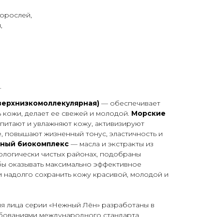
дорослей,
,
.
сверхнизкомоллекулярная)
— обеспечивает
 кожи, делает ее свежей и молодой.
Морские
питают и увлажняют кожу, активизируют
, повышают жизненный тонус, эластичность и
ьный биокомплекс
— масла и экстракты из
ологически чистых районах, подобраны
бы оказывать максимально эффективное
 надолго сохранить кожу красивой, молодой и
я лица серии «Нежный Лён» разработаны в
ебованиями международного стандарта