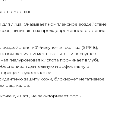
чество морщин.
 для лица. Оказывает комплексное воздействие
ссов, вызывающих преждевременное старение
 воздействия УФ-/излучения солнца (SPF 8),
ь появления пигментных пятен и веснушек.
ная гиалуроновая кислота проникает вглубь
 обеспечивая длительную и эффективную
твращает сухость кожи.
сидантную защиту кожи, блокирует негативное
ых радикалов.
 коже дышать, не закупоривает поры.