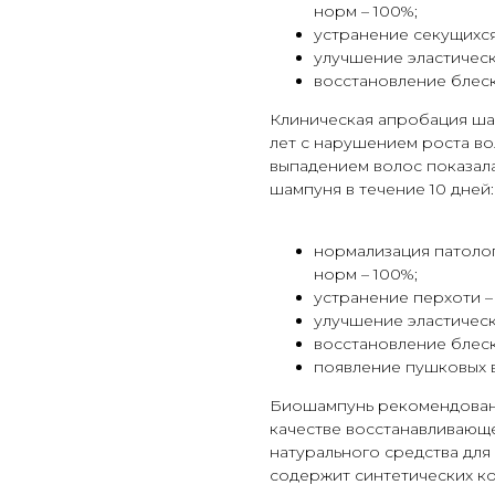
норм – 100%;
устранение секущихся
улучшение эластическ
восстановление блеск
Клиническая апробация шам
лет с нарушением роста во
выпадением волос показал
шампуня в течение 10 дней:
нормализация патоло
норм – 100%;
устранение перхоти –
улучшение эластическ
восстановление блеск
появление пушковых в
Биошампунь рекомендован д
качестве восстанавливающ
натурального средства для 
содержит синтетических к