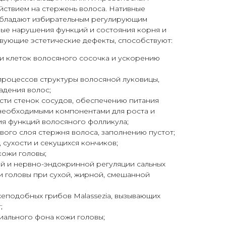
йствием на стержень волоса. Нативные
обладают избирательным регулирующим
ные нарушения функций и состояния корня и
твующие эстетические дефекты, способствуют:
и клеток волосяного сосочка и ускорению
процессов структуры волосяной луковицы,
дения волос;
сти стенок сосудов, обеспечению питания
необходимыми компонентами для роста и
я функций волосяного фолликула;
ого слоя стержня волоса, заполнению пустот;
 сухости и секущихся кончиков;
кожи головы;
й и нервно-эндокринной регуляции сальных
и головы при сухой, жирной, смешанной
еподобных грибов Malassezia, вызывающих
;
иального фона кожи головы;