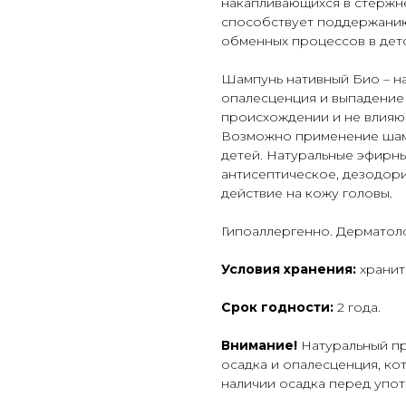
накапливающихся в стержн
способствует поддержани
обменных процессов в детс
Шампунь нативный Био – н
опалесценция и выпадение
происхождении и не влияющ
Возможно применение шамп
детей. Натуральные эфирн
антисептическое, дезодор
действие на кожу головы.
Гипоаллергенно. Дерматол
Условия хранения:
хранит
Срок годности:
2 года.
Внимание!
Натуральный пр
осадка и опалесценция, ко
наличии осадка перед упот