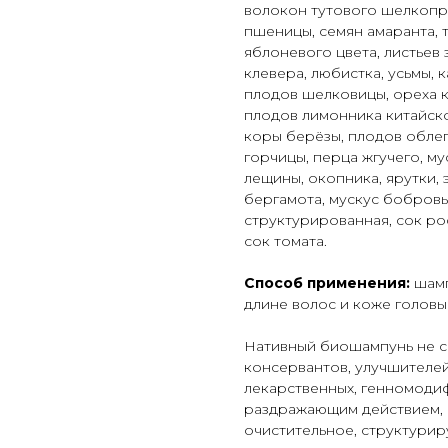
волокон тутового шелкопря
пшеницы, семян амаранта, т
яблоневого цвета, листьев 
клевера, любистка, усьмы, 
плодов шелковицы, ореха к
плодов лимонника китайско
коры берёзы, плодов облеп
горчицы, перца жгучего, м
лещины, окопника, ярутки,
бергамота, мускус бобровы
структурированная, сок р
сок томата.
Способ применения:
шамп
длине волос и коже головы
Нативный биошампунь не с
консервантов, улучшителей
лекарственных, генномоди
раздражающим действием,
очистительное, структурир