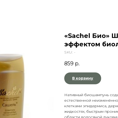
«Sachel Био» 
эффектом био
SKU:
-
859
р.
В корзину
Нативный биошампунь сод
естественной неизменённо
клетками эпидермиса, дерм
жидкостях, быстрым прони
области волосяной лукови