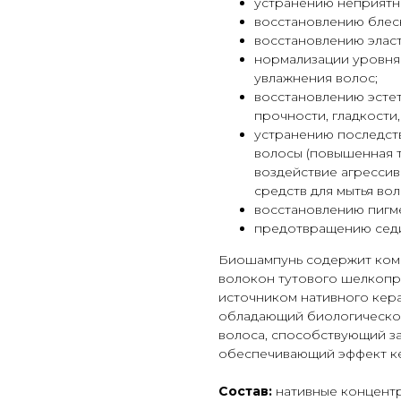
устранению неприятно
восстановлению блеск
восстановлению эласт
нормализации уровня
увлажнения волос;
восстановлению эстет
прочности, гладкости,
устранению последств
волосы (повышенная 
воздействие агрессив
средств для мытья вол
восстановлению пигме
предотвращению сед
Биошампунь содержит комп
волокон тутового шелкопря
источником нативного кер
обладающий биологическо
волоса, способствующий з
обеспечивающий эффект ке
Состав:
нативные концентр