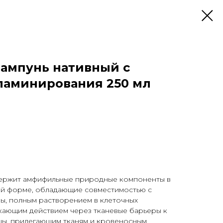
Шампунь нативный с
ламинирования 250 мл
ержит амфифильные природные компоненты в
й форме, обладающие совместимостью с
ы, полным растворением в клеточных
кающим действием через тканевые барьеры к
цы, прилегающим тканям и кровеносным