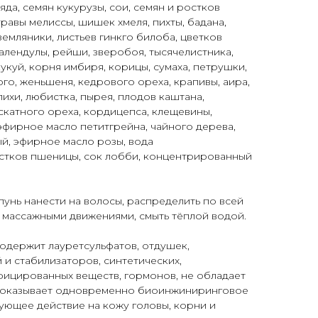
да, семян кукурузы, сои, семян и ростков
равы мелиссы, шишек хмеля, пихты, бадана,
земляники, листьев гинкго билоба, цветков
календулы, рейши, зверобоя, тысячелистника,
укуй, корня имбиря, корицы, сумаха, петрушки,
го, женьшеня, кедрового ореха, крапивы, аира,
ихи, любистка, пырея, плодов каштана,
ускатного ореха, кордицепса, клещевины,
 эфирное масло петитгрейна, чайного дерева,
й, эфирное масло розы, вода
остков пшеницы, сок лобби, концентрированный
унь нанести на волосы, распределить по всей
 массажными движениями, смыть тёплой водой.
одержит лауретсульфатов, отдушек,
 и стабилизаторов, синтетических,
фицированных веществ, гормонов, не обладает
 оказывает одновременно биоинжиниринговое
ующее действие на кожу головы, корни и