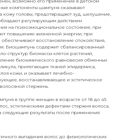
енен, возможно его применение в детском
ивные компоненты шампуня оказывают
а кожу головы, предотвращают зуд, шелушение,
обладают регулирующим действием
ния на психоэмоциональное состояние, при
ют повышению жизненной энергии, при
обеспечивают восстановление спокойствия,
ия. Биошампунь содержит сбалансированный
ло-структур биомассы клеток растений,
вление биохимического равновесия обменных
ликула, прилегающих тканей эпидермиса,
лоя кожи, и оказывает лечебно-
рующее, восстанавливающее и эстетическое
 волосяной стержень.
пуня в группе женщин в возрасте от 18 до 45
лос, эстетическими дефектами стержня волоса,
а следующие результаты после применения
гичного выпадения волос до физиологических