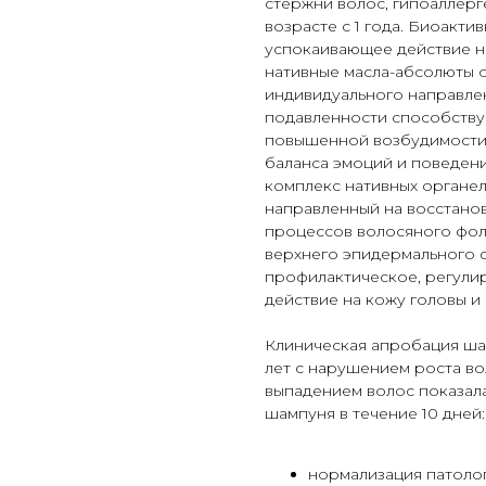
стержни волос, гипоаллерг
возрасте с 1 года. Биоакт
успокаивающее действие н
нативные масла-абсолюты 
индивидуального направле
подавленности способству
повышенной возбудимости 
баланса эмоций и поведен
комплекс нативных органел
направленный на восстано
процессов волосяного фол
верхнего эпидермального с
профилактическое, регули
действие на кожу головы и
Клиническая апробация шам
лет с нарушением роста во
выпадением волос показал
шампуня в течение 10 дней:
нормализация патоло