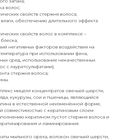
го запаха;
а волос;
ических свойств стержня волоса;
 влаги, обеспечению длительного эффекта
ических свойств волос в комплексе –
 блеска;
ий негативных факторов воздействия на
температура при использовании фена,
ных сред, использование некачественных
ос с лауретсульфатами);
нта стержня волоса;
ины.
лекс мицелл концентратов овечьей шерсти,
да, кукурузы, сои и пшеницы, являющийся
атина в естественной неизменённой форме,
й совместимостью с кератиновым слоем
аполнению кератином пустот стержня волоса и
ратинирования и ламинирования.
аты мыльного ореха, волокон овечьей шерсти,