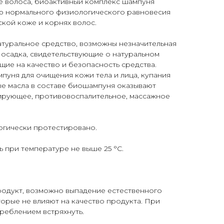
е волоса, биоактивный комплекс шампуня
ю нормального физиологического равновесия
кой коже и корнях волос.
атуральное средство, возможны незначительная
 осадка, свидетельствующие о натуральном
ие на качество и безопасность средства.
уня для очищения кожи тела и лица, купания
ые масла в составе биошампуня оказывают
ирующее, противовоспалительное, массажное
огически протестировано.
ь при температуре не выше 25 °С.
одукт, возможно выпадение естественного
торые не влияют на качество продукта. При
реблением встряхнуть.