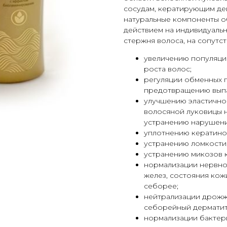
сосудам, кератирующим де
натуральные компоненты 
действием на индивидуаль
стержня волоса, на сопутс
увеличению популяци
роста волос;
регуляции обменных 
предотвращению выпа
улучшению эластично
волосяной луковицы 
устранению нарушени
уплотнению кератинов
устранению ломкости,
устранению микозов 
нормализации нервно
желез, состояния кож
себорее;
нейтрализации дрожж
себорейный дерматит
нормализации бактер