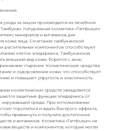
менения.
я ухода за лицом производится из лечебной
 Тамбукан. Натуральная косметика «Tambusun»
плекс минералов и витаминов для
я кожи лица. Сочетание тамбуканской
ых растительных компонентов способствуют
итанию клеток эпидермиса. Тамбуканская
ть внешний вид кожи, борется с акне,
ризнаками старения. Косметические средства
тание и оздоровление кожи, что способствует
нию и повышает упругость и эластичность.
ании косметических средств замедляются
шаются защитные функции эпидермиса от
 окружающей среды. При использовании
 стоит торопиться и ждать быстрого эффекта,
тобы привыкнуть и получить достаточное
ществ и витаминов. Косметика «Tambusun» не
ровья веществ и компонентов, которые могли