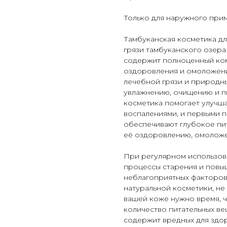
Только для наружного при
Тамбуканская косметика дл
грязи тамбуканского озера
содержит полноценный ком
оздоровления и омоложени
лечебной грязи и природн
увлажнению, очищению и п
косметика помогает улучша
воспалениями, и первыми п
обеспечивают глубокое пи
её оздоровлению, омоложе
При регулярном использов
процессы старения и повы
неблагоприятных факторов
натуральной косметики, не
вашей коже нужно время, ч
количество питательных ве
содержит вредных для здо