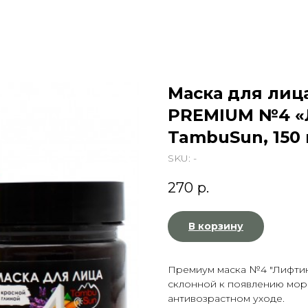
Маска для лица
PREMIUM №4 «
TambuSun, 150
SKU:
-
270
р.
В корзину
Премиум маска №4 "Лифтинг
склонной к появлению мор
антивозрастном уходе.