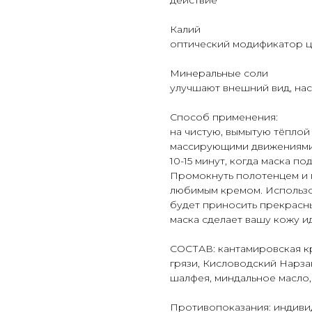
действие
Калий
оптический модификатор цв
Минеральные соли
улучшают внешний вид, на
Способ применения:
на чистую, вымытую тёпло
массирующими движениями 
10-15 минут, когда маска п
Промокнуть полотенцем и 
любимым кремом. Использов
будет приносить прекрасны
маска сделает вашу кожу и
СОСТАВ: кантамировская кр
грязи, Кисловодский Нарзан
шалфея, миндальное масло,
Противопоказания: индиви