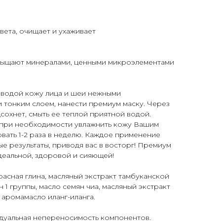
ета, очищает и ухаживает
сыщают минералами, ценными микроэлементами
й водой кожу лица и шеи нежными
тонким слоем, нанести премиум маску. Через
одсохнет, смыть ее теплой приятной водой.
при необходимости увлажнить кожу Вашим
ать 1-2 раза в неделю. Каждое применение
е результаты, приводя вас в восторг! Премиум
деальной, здоровой и сияющей!
асная глина, масляный экстракт тамбуканской
 1 группы, масло семян чиа, масляный экстракт
 аромамасло иланг-иланга.
дуальная непереносимость компонентов.