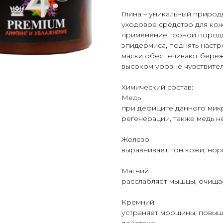
Глина – уникальный природ
уходовое средство для кожи
применение горной породы
эпидермиса, поднять настр
маски обеспечивают бережн
высоком уровне чувствител
Химический состав:
Медь
при дефиците данного мик
регенерации, также медь н
Железо
выравнивает тон кожи, нор
Магний
расслабляет мышцы, очищае
Кремний
устраняет морщины, повыша