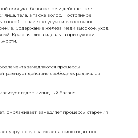
ный продукт, безопасное и действенное
 лица, тела, а также волос. Постоянное
 способно заметно улучшить состояние
оение. Содержание железа, меди высокое, уход
ый. Красная глина идеальна при сухости,
ьности.
роэлемента замедляются процессы
ейтрализует действие свободных радикалов
мализует гидро-липидный баланс
т, омолаживает, замедляет процессы старения
ет упругость, оказывает антиоксидантное