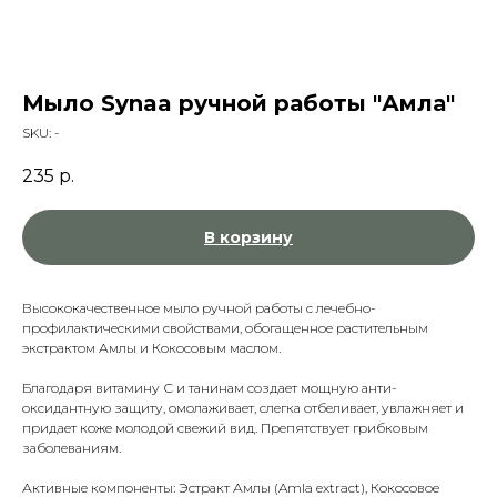
Мыло Synaa ручной работы "Амла"
SKU:
-
235
р.
В корзину
Высококачественное мыло ручной работы с лечебно-
профилактическими свойствами, обогащенное растительным
экстрактом Амлы и Кокосовым маслом.
Благодаря витамину С и танинам создает мощную анти-
оксидантную защиту, омолаживает, слегка отбеливает, увлажняет и
придает коже молодой свежий вид. Препятствует грибковым
заболеваниям.
Активные компоненты: Эстракт Амлы (Amla extract), Кокосовое