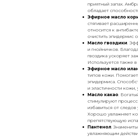
приятный запах. Амбр
обладает способност
Эфирное масло кор
стягивает расширенн
относится к антибакт
очистить эпидермис о
Масло гвоздики
. Эф
и гнойничков. Благо
гвоздика ускоряет з
Используется также 
Эфирное масло илан
типов кожи. Помогает
эпидермиса. Способс
и эластичности кожи, 
Масло какао
. Богаты
стимулируют процесс
избавиться от следов
Хорошо увлажняет ко
препятствующую испа
Пантенол
. Знаменит
увлажняющим действи