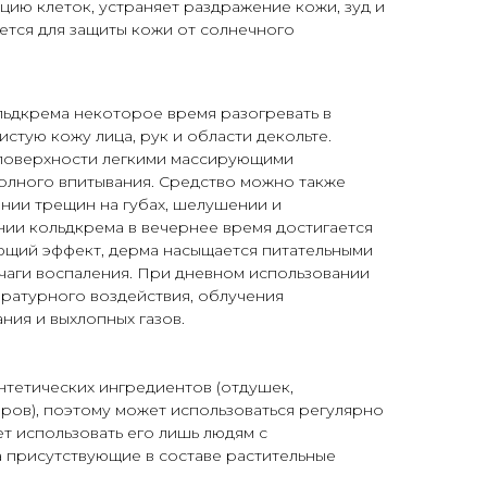
цию клеток, устраняет раздражение кожи, зуд и
ется для защиты кожи от солнечного
ьдкрема некоторое время разогревать в
чистую кожу лица, рук и области декольте.
 поверхности легкими массирующими
олного впитывания. Средство можно также
нии трещин на губах, шелушении и
нии кольдкрема в вечернее время достигается
щий эффект, дерма насыщается питательными
чаги воспаления. При дневном использовании
ратурного воздействия, облучения
ния и выхлопных газов.
нтетических ингредиентов (отдушек,
ров), поэтому может использоваться регулярно
ет использовать его лишь людям с
 присутствующие в составе растительные