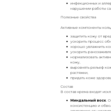
инфекционных и аллер
нарушении работы са
Полезные свойства
Активные компоненты коль
защитить кожу от вре
ускорить процесс об
хорошо увлажнить кож
ускорить ранозаживле
нормализовать активн
кожу,
выровнять рельеф кож
растяжки,
придать коже здоровы
Состав
В состав крема входят иск
Миндальный воск
. 
консистенцию и обво
эпидермис от негатив