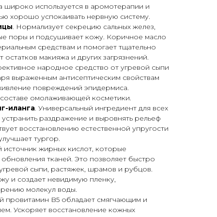
а широко используется в аромотерапии и
ью хорошо успокаивать нервную систему.
ицы
. Нормализует секрецию сальных желез,
ые поры и подсушивает кожу. Коричное масло
ериальным средствам и помогает тщательно
т остатков макияжа и других загрязнений.
фективное народное средство от угревой сыпи
даря выраженным антисептическим свойствам
аживление повреждений эпидермиса.
в составе омолаживающей косметики.
г-иланга
. Универсальный ингредиент для всех
 устранить раздражение и выровнять рельеф
твует восстановлению естественной упругости
улучшает тургор.
й источник жирных кислот, которые
 обновления тканей. Это позволяет быстро
 угревой сыпи, растяжек, шрамов и рубцов.
жу и создает невидимую пленку,
рению молекул воды.
ый провитамин B5 обладает смягчающим и
ем. Ускоряет восстановление кожных