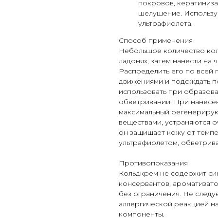
покровов, кератиниза
шелушение. Использу
ультрафиолета.
Способ применения
Небольшое количество кол
ладонях, затем нанести на 
Распределить его по всей
движениями и подождать п
использовать при образова
обветривании. При нанесе
максимальный регенерирую
веществами, устраняются о
он защищает кожу от темпе
ультрафиолетом, обветрива
Противопоказания
Кольдкрем не содержит си
консервантов, ароматизато
без ограничения. Не следу
аллергической реакцией на
компоненты.