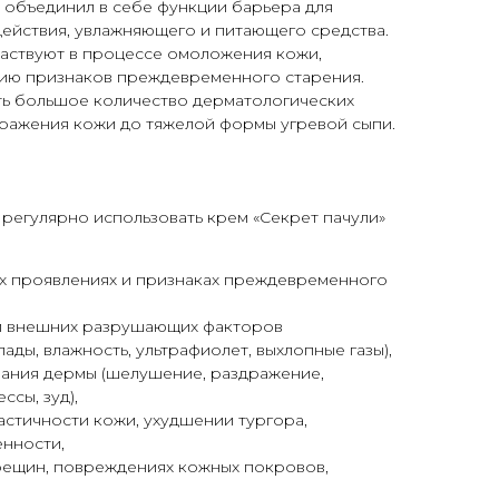
 объединил в себе функции барьера для
ействия, увлажняющего и питающего средства.
частвуют в процессе омоложения кожи,
ию признаков преждевременного старения.
ь большое количество дерматологических
дражения кожи до тяжелой формы угревой сыпи.
регулярно использовать крем «Секрет пачули»
ых проявлениях и признаках преждевременного
и внешних разрушающих факторов
ады, влажность, ультрафиолет, выхлопные газы),
ания дермы (шелушение, раздражение,
сы, зуд),
ластичности кожи, ухудшении тургора,
енности,
ещин, повреждениях кожных покровов,