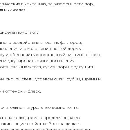
гических высыпаниях, закупоренности пор,
льных желез.
дкрема помогают:
дного воздействия внешних факторов,
новления и омоложения тканей дермы,
у и обеспечить естественный лифтинг-эффект,
ние, купировать очаги воспаления,
ость сальных желез, сузить поры, подсушить
и, скрыть следы угревой сыпи, рубцы, шрамы и
й оттенок и блеск.
лючительно натуральные компоненты:
Основа кольдкрема, определяющая его
лакивающие свойства. Воск защищает
ного внешнего воздействия, препятствует