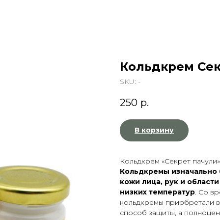
Кольдкрем Сек
SKU:
-
250
р.
В корзину
Кольдкрем «Секрет пачули»:
Кольдкремы изначально
кожи лица, рук и област
низких температур
. Со в
кольдкремы приобретали в
способ защиты, а полноцен