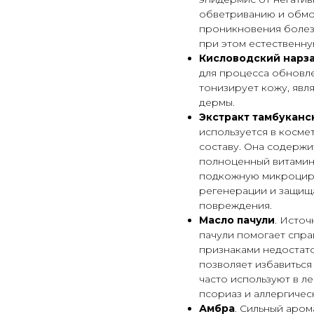
обветриванию и обмо
проникновения болез
при этом естественн
Кисловодский нарз
для процесса обновл
тонизирует кожу, явл
дермы.
Экстракт тамбуканс
используется в косме
составу. Она содержи
полноценный витаминн
подкожную микроцирк
регенерации и защищ
повреждения.
Масло пачули
. Исто
пачули помогает спра
признаками недостато
позволяет избавиться
часто используют в ле
псориаз и аллергичес
Амбра
. Сильный аро