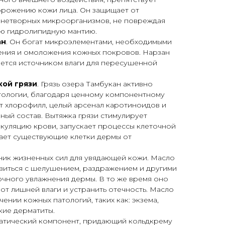
рожению кожи лица. Он защищает от
нетворных микроорганизмов, не повреждая
ую гидролипидную мантию.
ан
. Он богат микроэлементами, необходимыми
ения и омоложения кожных покровов. Нарзан
яется источником влаги для пересушенной
кой грязи
. Грязь озера Тамбукан активно
тологии, благодаря ценному компонентному
т хлорофилл, целый арсенал каротиноидов и
ый состав. Вытяжка грязи стимулирует
уляцию крови, запускает процессы клеточной
ает существующие клетки дермы от
чник жизненных сил для увядающей кожи. Масло
виться с шелушением, раздражением и другими
чного увлажнения дермы. В то же время оно
 от лишней влаги и устранить отечность. Масло
чении кожных патологий, таких как: экзема,
кие дерматиты.
матический компонент, придающий кольдкрему