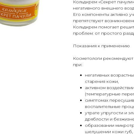
Кольдкрем «Секрет пачули»
негативного внешнего возд
Его компоненты активно у
препятствуют возникновен
Кольдкрем помогает решит
проблем: от простого раз
Показания к применению
Косметологи рекомендуют 
при:
негативных возрастн
старения кожи,
активном воздействи
(температурные переп
симптомах пересушив
воспалительные процес
утрате упругости и э
дряблости и безжизн
образовании микротр
шелушении кожи губ,