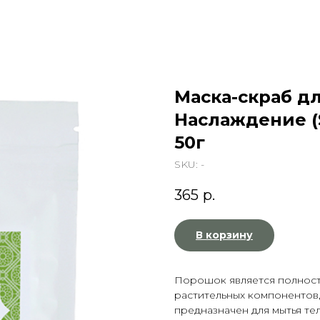
Маска-скраб д
Наслаждение (Sa
50г
SKU:
-
365
р.
В корзину
Порошок является полност
растительных компонентов,
предназначен для мытья тел