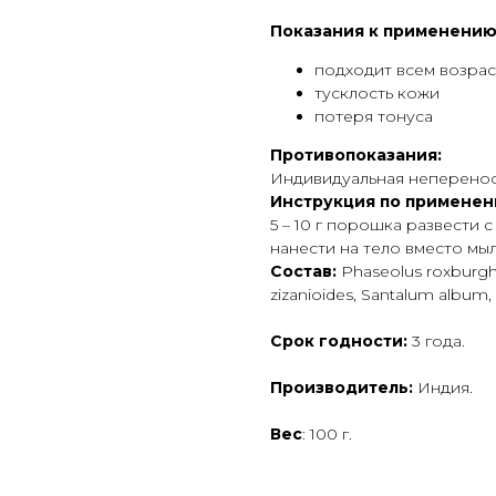
Показания к применению
подходит всем возрас
тусклость кожи
потеря тонуса
Противопоказания:
Индивидуальная неперено
Инструкция по применен
5 – 10 г порошка развести
нанести на тело вместо мыла
Состав
:
Phaseolus roxburghii
zizanioides, Santalum album
Срок годности:
3 года.
Производитель:
Индия.
Вес
: 100 г.