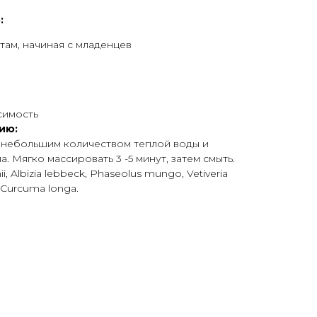
:
там, начиная с младенцев
симость
ию:
 с небольшим количеством теплой воды и
. Мягко массировать 3 -5 минут, затем смыть.
, Albizia lebbeck, Phaseolus mungo, Vetiveria
, Curcuma longa.