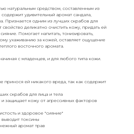
ью натуральным средством, составленным из
 содержит удивительный аромат сандала,
ла. Признается одним из лучших скрабов для
т свойство деликатно очистить кожу, придать ей
сияние. Помогает напитать, тонизировать,
кому ухаживанию за кожей, оставляет ощущение
 теплого восточного аромата.
начиная с младенцев, и для любого типа кожи.
не принося ей никакого вреда, так как содержит
ших скрабов для лица и тела
 и защищает кожу от агрессивных факторов
стость и здоровое "сияние"
, выводит токсины
 нежный аромат трав