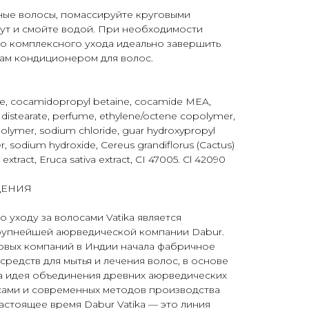
ные волосы, помассируйте круговыми
ут и смойте водой. При необходимости
го комплексного ухода идеально завершить
ам кондиционером для волос.
te, cocamidopropyl betaine, cocamide MEA,
 distearate, perfume, ethylene/octene copolymer,
olymer, sodium chloride, guar hydroxypropyl
, sodium hydroxide, Cereus grandiflorus (Cactus)
) extract, Eruca sativa extract, CI 47005. Cl 42090
ДЕНИЯ
 уходу за волосами Vatika является
рупнейшей аюрведической компании Dabur.
рвых компаний в Индии начала фабричное
средств для мытья и лечения волос, в основе
а идея объединения древних аюрведических
осами и современных методов производства
астоящее время Dabur Vatika — это линия