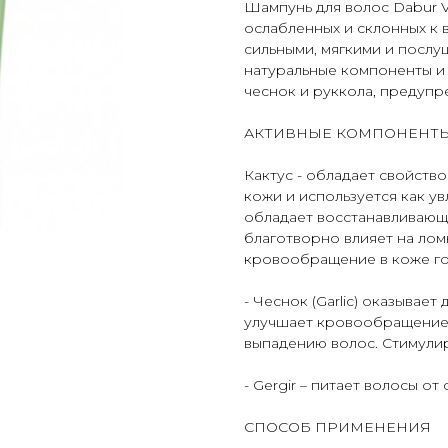
Шампунь для волос Dabur Vat
ослабленных и склонных к
сильными, мягкими и послу
натуральные компоненты и р
чеснок и руккола, предупр
АКТИВНЫЕ КОМПОНЕНТ
Кактус
- обладает свойств
кожи и используется как у
обладает восстанавливающ
благотворно влияет на лом
кровообращение в коже го
-
Чеснок
(Garlic) оказывае
улучшает кровообращение 
выпадению волос. Стимулир
-
Gergir
– питает волосы от 
СПОСОБ ПРИМЕНЕНИЯ