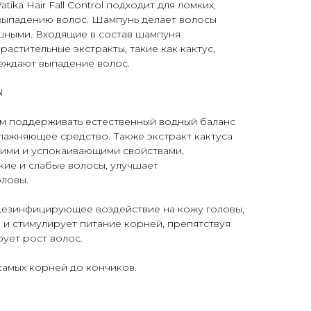
ika Hair Fall Control подходит для ломких,
 выпадению волос. Шампунь делает волосы
шными. Входящие в состав шампуня
астительные экстракты, такие как кактус,
еждают выпадение волос.
Ы
ом поддерживать естественный водный баланс
влажняющее средство. Также экстракт кактуса
ими и успокаивающими свойствами,
кие и слабые волосы, улучшает
ловы.
т дезинфицирующее воздействие на кожу головы,
и стимулирует питание корней, препятствуя
ует рост волос.
самых корней до кончиков.