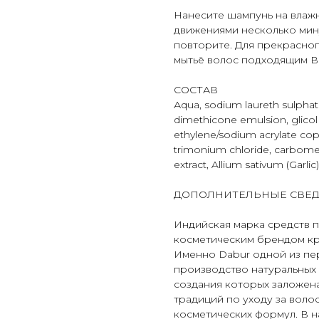
Нанесите шампунь на влаж
движениями несколько мин
повторите. Для прекрасно
мытьё волос подходящим В
СОСТАВ
Аqua, sodium laureth sulpha
dimethicone emulsion, glicol
ethylene/sodium acrylate cop
trimonium chloride, carbomer
extract, Allium sativum (Garlic
ДОПОЛНИТЕЛЬНЫЕ СВЕ
Индийская марка средств по
косметическим брендом к
Именно Dabur одной из пе
производство натуральных 
создания которых заложен
традиций по уходу за вол
косметических формул. В н