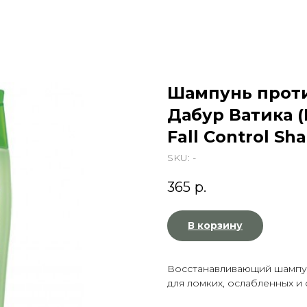
Шампунь прот
Дабур Ватика (D
Fall Control S
SKU:
-
365
р.
В корзину
Восстанавливающий шампунь
для ломких, ослабленных и