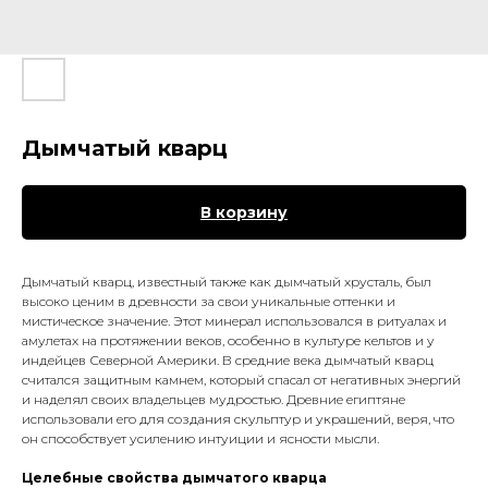
Дымчатый кварц
В корзину
Дымчатый кварц
, известный также как дымчатый хрусталь, был
высоко ценим в древности за свои уникальные оттенки и
мистическое значение. Этот минерал использовался в ритуалах и
амулетах на протяжении веков, особенно в культуре кельтов и у
индейцев Северной Америки. В средние века дымчатый кварц
считался
защитным камнем, который спасал от негативных энергий
и наделял своих владельцев мудростью. Д
ревние египтяне
использовали его для создания скульптур и украшений, веря, что
он способствует усилению интуиции и ясности мысли.
Целебные свойства дымчатого кварца