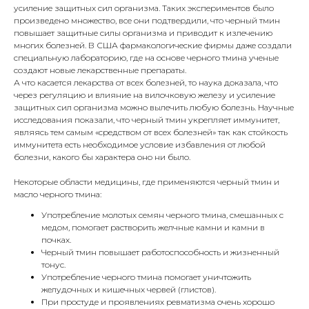
усиление защитных сил организма. Таких экспериментов было
произведено множество, все они подтвердили, что черный тмин
повышает защитные силы организма и приводит к излечению
многих болезней. В США фармакологические фирмы даже создали
специальную лабораторию, где на основе черного тмина ученые
создают новые лекарственные препараты.
А что касается лекарства от всех болезней, то наука доказала, что
через регуляцию и влияние на вилочковую железу и усиление
защитных сил организма можно вылечить любую болезнь. Научные
исследования показали, что черный тмин укрепляет иммунитет,
являясь тем самым «средством от всех болезней» так как стойкость
иммунитета есть необходимое условие избавления от любой
болезни, какого бы характера оно ни было.
Некоторые области медицины, где применяются черный тмин и
масло черного тмина:
Употребление молотых семян черного тмина, смешанных с
медом, помогает растворить желчные камни и камни в
почках.
Черный тмин повышает работоспособность и жизненный
тонус.
Употребление черного тмина помогает уничтожить
желудочных и кишечных червей (глистов).
При простуде и проявлениях ревматизма очень хорошо