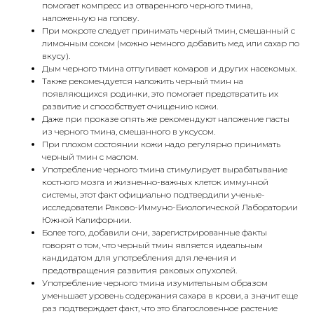
помогает компресс из отваренного черного тмина,
наложенную на голову.
При мокроте следует принимать черный тмин, смешанный с
лимонным соком (можно немного добавить мед или сахар по
вкусу).
Дым черного тмина отпугивает комаров и других насекомых.
Также рекомендуется наложить черный тмин на
появляющихся родинки, это помогает предотвратить их
развитие и способствует очищению кожи.
Даже при проказе опять же рекомендуют наложение пасты
из черного тмина, смешанного в уксусом.
При плохом состоянии кожи надо регулярно принимать
черный тмин с маслом.
Употребление черного тмина стимулирует вырабатывание
костного мозга и жизненно-важных клеток иммунной
системы, этот факт официально подтвердили ученые-
исследователи Раково-Иммуно-Биологической Лаборатории
Южной Калифорнии.
Более того, добавили они, зарегистрированные факты
говорят о том, что черный тмин является идеальным
кандидатом для употребления для лечения и
предотвращения развития раковых опухолей.
Употребление черного тмина изумительным образом
уменьшает уровень содержания сахара в крови, а значит еще
раз подтверждает факт, что это благословенное растение