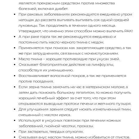
является прекрасным средством против множества
болезней, включая диабет.
При раковых заболеваниях рекомендуется ежедневно утром
натощак до рассвета выпивать выпивать сок одной средней
луковицы. Так продолжать в течении одного месяца.
Утверждают, что именно этим способом можно вылечить РАК!
А при раке горла так же рекомендуется ежедневно и
постоянно пить масло черного тмина с медом.
Применяется при поносах как закрепляющее средство, а так
же при затруднениях, связанных с мочеиспусканием.
Масло тмина – хорошее противоядие при укусах змей.
Оказывает благоприятное действие на лимфоузлы,
способствуя их уменьшению.
Восстанавливает волосяной покров, а так же применяется
против поседения.
Если зерна тмина замочить на час в материнском молоке, а
затем дать понюхать больному гепатитом, то можно получить
хороший лечебный эффект за счет того, что при этом
открываются выводные протоки печени и желчного пузыря.
Для улучшения зрения следует нюхать измельченный тмин,
смешанный с маслом ириса.
Используют в уксусных повязках при лечении кожных
заболеваний, гнойной чесотки, проказы.
При застарелых, твердых опухолях.
Смазывая анус маслом тмина, можно избавиться от глистов.