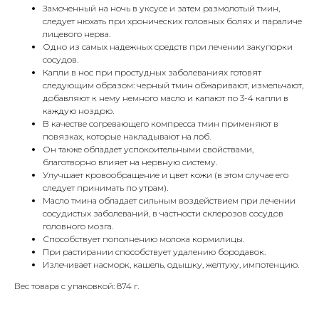
Замоченный на ночь в уксусе и затем размолотый тмин,
следует нюхать при хронических головных болях и параличе
лицевого нерва.
Одно из самых надежных средств при лечении закупорки
сосудов.
Капли в нос при простудных заболеваниях готовят
следующим образом: черный тмин обжаривают, измельчают,
добавляют к нему немного масло и капают по 3-4 капли в
каждую ноздрю.
В качестве согревающего компресса тмин применяют в
повязках, которые накладывают на лоб.
Он также обладает успокоительными свойствами,
благотворно влияет на нервную систему.
Улучшает кровообращение и цвет кожи (в этом случае его
следует принимать по утрам).
Масло тмина обладает сильным воздействием при лечении
сосудистых заболеваний, в частности склерозов сосудов
головного мозга.
Способствует пополнению молока кормилицы.
При растирании способствует удалению бородавок.
Излечивает насморк, кашель, одышку, желтуху, импотенцию.
Вес товара с упаковкой: 874 г.