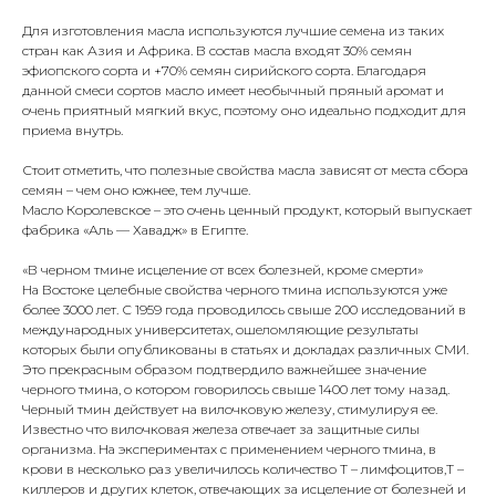
Для изготовления масла используются лучшие семена из таких
стран как Азия и Африка. В состав масла входят 30% семян
эфиопского сорта и +70% семян сирийского сорта. Благодаря
данной смеси сортов масло имеет необычный пряный аромат и
очень приятный мягкий вкус, поэтому оно идеально подходит для
приема внутрь.
Стоит отметить, что полезные свойства масла зависят от места сбора
семян – чем оно южнее, тем лучше.
Масло Королевское – это очень ценный продукт, который выпускает
фабрика «Аль — Хавадж» в Египте.
«В черном тмине исцеление от всех болезней, кроме смерти»
На Востоке целебные свойства черного тмина используются уже
более 3000 лет. С 1959 года проводилось свыше 200 исследований в
международных университетах, ошеломляющие результаты
которых были опубликованы в статьях и докладах различных СМИ.
Это прекрасным образом подтвердило важнейшее значение
черного тмина, о котором говорилось свыше 1400 лет тому назад.
Черный тмин действует на вилочковую железу, стимулируя ее.
Известно что вилочковая железа отвечает за защитные силы
организма. На экспериментах с применением черного тмина, в
крови в несколько раз увеличилось количество Т – лимфоцитов,Т –
киллеров и других клеток, отвечающих за исцеление от болезней и