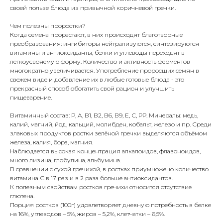
своей пользе блюда из привычной коричневой гречки.
Чем полезны проростки?
Когда семена прорастают, в них происходят благотворные
преобразования: ингибиторы нейтрализуются, синтезируются
витамины и антиоксиданты, белки и углеводы переходят в
легкоусвояемую форму. Количество и активность ферментов
многократно увеличивается. Употребление проросших семян в
свежем виде и добавление их в любые готовые блюда - это
прекрасный способ обогатить свой рацион и улучшить
пищеварение.
Витаминный состав: Р, А, В1, В2, В6, В9, Е, С, РР. Минералы: медь,
калий, магний, йод, кальций, молибден, кобальт, железо и пр. Среди
злаковых продуктов ростки зелёной гречки выделяются объёмом
железа, калия, бора, магния.
Наблюдается высокая концентрация алкалоидов, флавоноидов,
много лизина, глобулина, альбумина.
В сравнении с сухой гречихой, в ростках приумножено количество
витамина С в 17 раз и в 2 раза больше антиоксидантов.
К полезным свойствам ростков гречихи относится отсутствие
глютена.
Порция ростков (100г) удовлетворяет дневную потребность в белке
на 16%, углеводов – 5%, жиров – 5,2%, клетчатки – 6,5%.