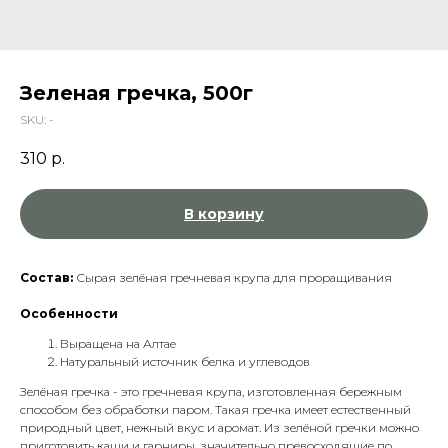
Зеленая гречка, 500г
SKU:
-
310
р.
В корзину
Состав:
Сырая зелёная гречневая крупа для проращивания
Особенности
Выращена на Алтае
Натуральный источник белка и углеводов
Зелёная гречка - это гречневая крупа, изготовленная бережным
способом без обработки паром. Такая гречка имеет естественный
природный цвет, нежный вкус и аромат. Из зелёной гречки можно
приготовить каши и гарниры, значительно превосходящие по