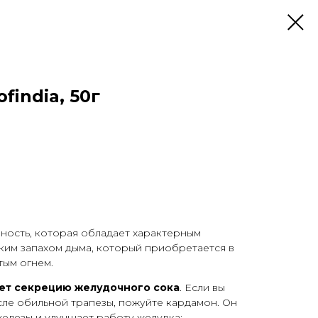
findia, 50г
ность, которая обладает характерным
ким запахом дыма, который приобретается в
тым огнем.
ет секрецию желудочного сока
. Если вы
ле обильной трапезы, пожуйте кардамон. Он
елезы и улучшает работу желудка;