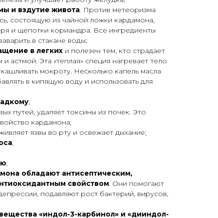
мы и вздутие живота
. Против метеоризма
ь, состоящую из чайной ложки кардамона,
иря и щепотки кориандра. Все ингредиенты
аварить в стакане воды;
ащение в легких
и полезен тем, кто страдает
и астмой. Эта «теплая» специя нагревает тело
ткашливать мокроту. Несколько капель масла
влять в кипящую воду и использовать для
ладкому
;
ых путей, удаляет токсины из почек
. Это
войство кардамона;
аживляет язвы во рту и освежает дыхание;
оса
;
ию
;
амона обладают антисептическим,
антиоксидантным свойством
. Они помогают
депрессии, подавляют рост бактерий, вирусов,
вещества «индол-3-карбинол» и «дииндол-