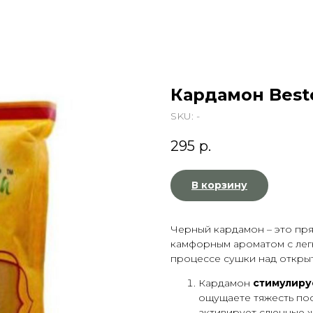
Кардамон Besto
SKU:
-
295
р.
В корзину
Черный кардамон – это пря
камфорным ароматом с лег
процессе сушки над откры
Кардамон
стимулиру
ощущаете тяжесть пос
активирует слюнные ж