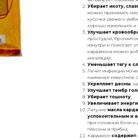
Убирает икоту, спаз
можно принимать смес
кусочка свежего имб
хорошо измельчить и з
Улучшает кровообр
простудой, бронхитом 
изнутри и помогает о
кардамона можно доба
ингаляций;
Уменьшает тягу к с
Лечит инфекции мочев
наименее известное с
Укрепляет десны
, з
Улучшает тембр гол
Убирает тошноту
;
Увеличивает энерг
Летучие
масла кард
успокоительным и 
при головной боли и 
плесени и грибка;
Кардамон
содержит 