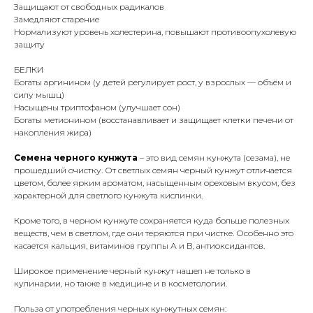
Защищают от свободных радикалов
Замедляют старение
Нормализуют уровень холестерина, повышают противоопухолевую
защиту
БЕЛКИ
Богаты аргинином (у детей регулирует рост, у взрослых — объём и
силу мышц)
Насыщены триптофаном (улучшает сон)
Богаты метионином (восстанавливает и защищает клетки печени от
накопления жира)
Семена черного кунжута
– это вид семян кунжута (сезама), не
прошедший очистку. От светлых семян черный кунжут отличается
цветом, более ярким ароматом, насыщенным ореховым вкусом, без
характерной для светлого кунжута кислинки.
Кроме того, в черном кунжуте сохраняется куда больше полезных
веществ, чем в светлом, где они теряются при чистке. Особенно это
касается кальция, витаминов группы А и В, антиоксидантов.
Широкое применение черный кунжут нашел не только в
кулинарии, но также в медицине и в косметологии.
Польза от употребления черных кунжутных семян: