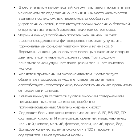
В растительном мире черный кунжут является признанным
чемпионом по содержанию кальция. Он часто назначается
врачами после сложных переломов, способствует
укреплению костей, препятствует возникновению болезней
опорно-двигательной системы, таких как остеопороз.
Черный кунжут особенно полезен женщинам. За счет
высокого содержания фитостеролов помогает улучшить
гормональный фон, смягчает симптомы климакса. У
беременных женщин оказывает помощь в развитии опорно-
двигательной и нервной систем плода. При грудном
вскармливании улучшает лактацию и повышает качество
молока.
Является признанным антиоксидантом. Нормализует
обменные процессы, замедляет старение организма,
способствует кроветворению, помогает очищению организма
от токсинов и шлаков.
Семена кунжута характеризуются высоким содержанием
ненасыщенных жирных кислот, особенно
полиненасыщенных Омега-6 жирных кислот.
Содержит большое количество витаминов: А, В1, В6, В2, РР,
фолиевой кислоты. И минералов: кремний, медь, марганец,
кальций, железо, магний, фосфор, селен, калий, хром, йод.
Большое количество аминокислот - в 100 г продукта
содержится 10% от суточной нормы.