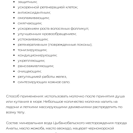
защитным;
ускоренной регенерацией клеток;
антиоксидантным;
омолаживающим;
смягчающим;
ускорением роста волосяных фолликул;
улучшенным кровообращением;
успокаивающим;
регенеративным (поврежденные локоны);
тонизирующим;
кондиционирующим;
укрепляющим;
ранозаживляющим;
очищающим;
регуляциией работы желез,
синтезирующих кожное сало.
Способ применения: использовать молочко после принятия душа
или купания в море. Небольшое количество молочка налить на
ладони и легкими массирующими движениями распределить по
всему телу.
Состав: минеральная вода Цыбанобальского месторождения города
Анапы, масло жожоба, масло авокадо, мацерат черноморской