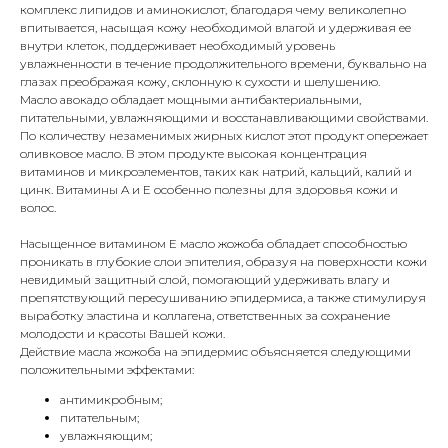
комплекс липидов и аминокислот, благодаря чему великолепно
впитывается, насыщая кожу необходимой влагой и удерживая ее
внутри клеток, поддерживает необходимый уровень
увлажненности в течение продолжительного времени, буквально на
глазах преображая кожу, склонную к сухости и шелушению.
Масло авокадо обладает мощными антибактериальными,
питательными, увлажняющими и восстанавливающими свойствами.
По количеству незаменимых жирных кислот этот продукт опережает
оливковое масло. В этом продукте высокая концентрация
витаминов и микроэлементов, таких как натрий, кальций, калий и
цинк. Витамины A и E особенно полезны для здоровья кожи и
волос.
Насыщенное витамином Е масло жожоба обладает способностью
проникать в глубокие слои эпителия, образуя на поверхности кожи
невидимый защитный слой, помогающий удерживать влагу и
препятствующий пересушиванию эпидермиса, а также стимулируя
выработку эластина и коллагена, ответственных за сохранение
молодости и красоты Вашей кожи.
Действие масла жожоба на эпидермис объясняется следующими
положительными эффектами:
антимикробным;
питательным;
увлажняющим;