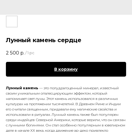
Лунный камень сердце
2 500
р.
/
1 pc
В корзину
Лунный камень
— это полудрагоценный минерал, известный
своим уникальным опалесцирующим эффектом, который
напоминает свет луны. Этот камень использовался в различных
культурах на протяжении тысячелетий. В Древнем Риме и Индии
его считали священным, придавали ему магические свойства и
использовали в ритуалах. Лунный камень также был популярен
среди индейцев Северной Америки, которые верили, что он связан
с лунными богинями. Он стал особенно популярным в ювелирном
деле в начале XX века, когда движение ар-деко привлекло