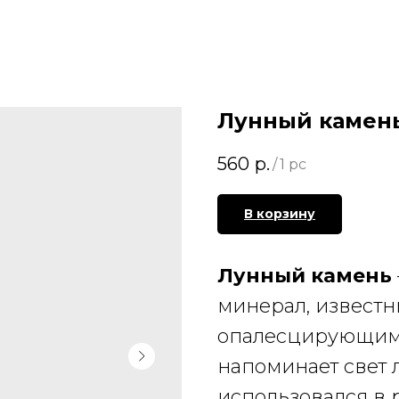
Лунный камень
560
р.
/
1 pc
В корзину
Лунный камень
минерал, извест
опалесцирующим 
напоминает свет 
использовался в 