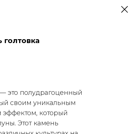
 голтовка
— это полудрагоценный
ный своим уникальным
эффектом, который
луны. Этот камень
различных культурах на