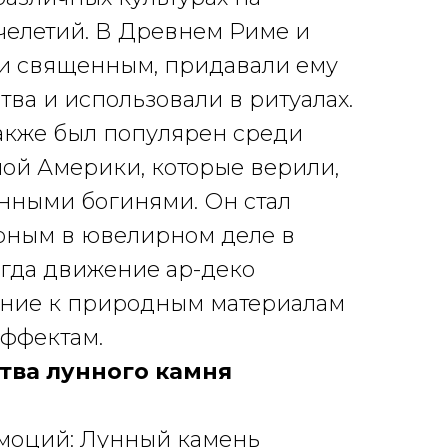
челетий. В Древнем Риме и
ли священным, придавали ему
тва и использовали в ритуалах.
акже был популярен среди
ой Америки, которые верили,
лунными богинями. Он стал
рным в ювелирном деле в
когда движение ар-деко
ние к природным материалам
эффектам.
тва лунного камня
эмоций: Лунный камень