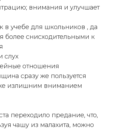
нтрацию; внимания и улучшает
в учебе для школьников , да
ся более снисходительными к
я
и слух
мейные отношения
нщина сразу же пользуется
же излишним вниманием
уста переходило предание, что,
зуя чашу из малахита, можно