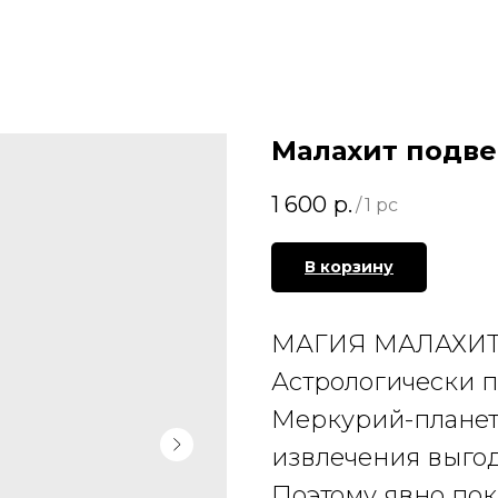
Малахит подве
1 600
р.
/
1 pc
В корзину
МАГИЯ МАЛАХИ
Астрологически 
Меркурий-плане
извлечения выго
Поэтому явно по