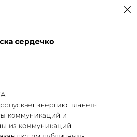
ска сердечко
ТА
пропускает энергию планеты
ты коммуникаций и
ды из коммуникаций
казан людям публичным-