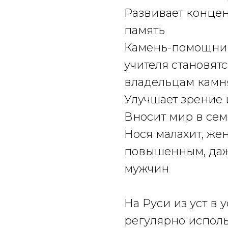
Развивает конце
память
Камень-помощник 
учителя становят
владельцам камн
Улучшает зрение 
Вносит мир в се
Нося малахит, же
повышенным, да
мужчин
На Руси из уст в 
регулярно исполь