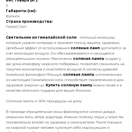
Вес товара (кг):
3
Габариты (см):
16x14x14
Страна производства:
ПАКИСТАН
Светильник из гималайской соли
- стильный аксессуар,
который украсит интерьер и принесет пользу вашему здоровью.
Целебный эффект от использования
соляных ламп
достигается за
счет ионизации воздуха. Он обеззараживается и насыщается
отрицательными ионами. Фактически
соляная лампа
создает у
вас дома атмосферу морского побережья, позволяет сэкономить на
покупке ионизатора и очистителя воздуха! А согласно древней
Китайской философии Фэншуй,
солевая лампа
, изготовленная
из настоящей Гималайской соли, способствует привлечению в дом
здоровой энергии ци.
Купить соляную лампу
можно также и в
качестве отличного подарка для ваших близких.
Соляные лампы и SPA-процедуры на дому
В природе отрицательные ионы формируются силами дождя,
океанских волн, ветра, водопада. Именно поэтому отдых у моря так
положительно влияет на здоровье и самочувствие. После поездки
на морской курорт человек чувствует себя отдохнувшим и