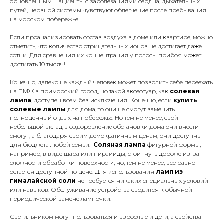
обновленным. Пациенты с заболеваниями сердца, дыхательных
путей, нервной системы чувствуют облегчение после пребывания
на морском побережье.
Если проанализировать состав воздуха в доме или квартире, можно
отметить, что количество отрицательных ионов не достигает даже
сотни. Для сравнения их концентрация у полосы прибоя может
достигать 10 тысяч!
Конечно, далеко не каждый человек может позволить себе переехать
на ПМЖ в приморский город, но такой аксессуар, как
солевая
лампа
, доступен всем без исключения! Конечно, если
купить
солевые лампы
для дома, то они не смогут заменить
полноценный отдых на побережье. Но тем не менее, свой
небольшой вклад в оздоровление обстановки дома они внести
смогут, а благодаря своим демократичным ценам, они доступны
для бюджета любой семьи.
Соляная лампа
фигурной формы,
например, в виде шара или пирамиды, стоит чуть дороже из-за
сложности обработки поверхности, но, тем не менее, все равно
остается доступной по цене. Для использования
ламп из
гималайской соли
не требуется никаких специальных условий
или навыков. Обслуживание устройства сводится к обычной
периодической замене лампочки.
Светильником могут пользоваться и взрослые и дети, а свойства