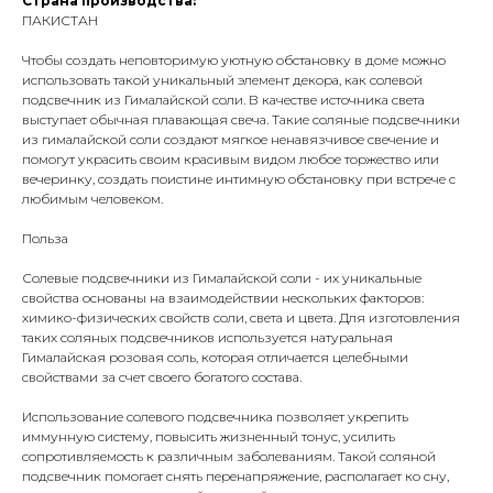
Страна производства:
ПАКИСТАН
Чтобы создать неповторимую уютную обстановку в доме можно
использовать такой уникальный элемент декора, как солевой
подсвечник из Гималайской соли. В качестве источника света
выступает обычная плавающая свеча. Такие соляные подсвечники
из гималайской соли создают мягкое ненавязчивое свечение и
помогут украсить своим красивым видом любое торжество или
вечеринку, создать поистине интимную обстановку при встрече с
любимым человеком.
Польза
Солевые подсвечники из Гималайской соли - их уникальные
свойства основаны на взаимодействии нескольких факторов:
химико-физических свойств соли, света и цвета. Для изготовления
таких соляных подсвечников используется натуральная
Гималайская розовая соль, которая отличается целебными
свойствами за счет своего богатого состава.
Использование солевого подсвечника позволяет укрепить
иммунную систему, повысить жизненный тонус, усилить
сопротивляемость к различным заболеваниям. Такой соляной
подсвечник помогает снять перенапряжение, располагает ко сну,