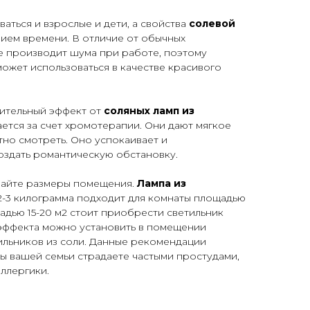
аться и взрослые и дети, а свойства
солевой
нием времени. В отличие от обычных
е производит шума при работе, поэтому
ожет использоваться в качестве красивого
ительный эффект от
соляных ламп из
ется за счет хромотерапии. Они дают мягкое
тно смотреть. Оно успокаивает и
оздать романтическую обстановку.
вайте размеры помещения.
Лампа из
-3 килограмма подходит для комнаты площадью
щадью 15-20 м2 стоит приобрести светильник
я эффекта можно установить в помещении
ильников из соли. Данные рекомендации
ены вашей семьи страдаете частыми простудами,
аллергики.