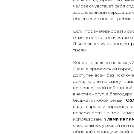
человек чувствует себя от
заболеваниями сердца, дых
облегчение после пребыва
Если проанализировать сос
отметить, что количество о
Для сравнения их концентр
тысяч!
Конечно, далеко не каждый
ПМЖ в приморский город, н
доступен всем без исключе
дома, то они не смогут за
не менее, свой небольшой
внести смогут, а благодар
бюджета любой семьи.
Со
виде шара или пирамиды, с
поверхности, но, тем не ме
использования
ламп из ги
специальных условий или н
обычной периодической за