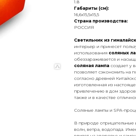
1.8
Габариты (см):
16,6x15,5x15,5
Страна производства:
РОССИЯ
Светильник из гималайс
интерьер и принесет поль
использования
соляных л
обеззараживается и насыщ
соляная лампа
создает у 
позволяет сэкономить на п
согласно древней Китайс
изготовленная из настояще
привлечению в дом здоров
также и в качестве отлично
Соляные лампы и SPA-проц
В природе отрицательные 
волн, ветра, водопада. Им
влияет на здоровье и само