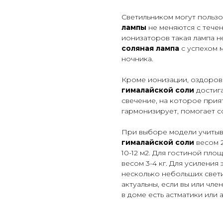
Светильником могут пользов
лампы
не меняются с тече
ионизаторов такая лампа н
соляная лампа
с успехом м
ночника.
Кроме ионизации, оздоров
гималайской соли
достига
свечение, на которое прия
гармонизирует, помогает с
При выборе модели учиты
гималайской соли
весом 2
10-12 м2. Для гостиной пло
весом 3-4 кг. Для усилени
несколько небольших свет
актуальны, если вы или чл
в доме есть астматики или 