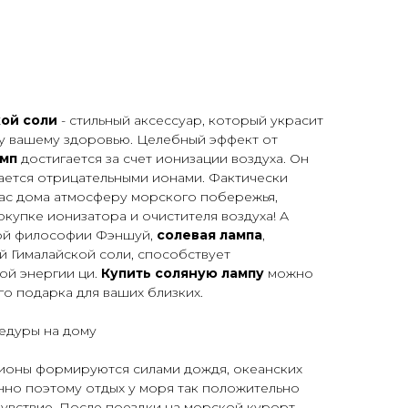
кой соли
- стильный аксессуар, который украсит
зу вашему здоровью. Целебный эффект от
амп
достигается за счет ионизации воздуха. Он
ается отрицательными ионами. Фактически
вас дома атмосферу морского побережья,
окупке ионизатора и очистителя воздуха! А
кой философии Фэншуй,
солевая лампа
,
й Гималайской соли, способствует
ой энергии ци.
Купить соляную лампу
можно
го подарка для ваших близких.
едуры на дому
ионы формируются силами дождя, океанских
енно поэтому отдых у моря так положительно
чувствие. После поездки на морской курорт