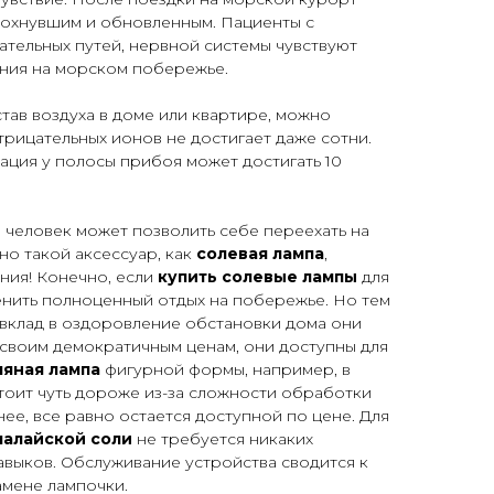
дохнувшим и обновленным. Пациенты с
ательных путей, нервной системы чувствуют
ния на морском побережье.
тав воздуха в доме или квартире, можно
трицательных ионов не достигает даже сотни.
ация у полосы прибоя может достигать 10
 человек может позволить себе переехать на
о такой аксессуар, как
солевая лампа
,
ния! Конечно, если
купить солевые лампы
для
менить полноценный отдых на побережье. Но тем
 вклад в оздоровление обстановки дома они
я своим демократичным ценам, они доступны для
ляная лампа
фигурной формы, например, в
тоит чуть дороже из-за сложности обработки
нее, все равно остается доступной по цене. Для
малайской соли
не требуется никаких
авыков. Обслуживание устройства сводится к
мене лампочки.