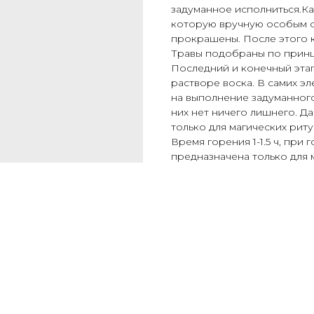
задуманное исполниться.Ка
которую вручную особым о
прокрашены. После этого к
Травы подобраны по принц
Последний и конечный этап
растворе воска. В самих 
на выполнение задуманного
них нет ничего лишнего. Д
только для магических риту
Время горения 1-1.5 ч, при 
предназначена только для 