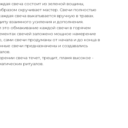
ждая свеча состоит из зеленой вощины,
бразом скручивает мастер. Свечи полностью
аждая свеча выкатывается вручную в травах.
ипу взаимного усиления и дополнения.
 это обмакивание каждой свечи в горячем
элементах свечей заложено мощное намерение
, сами свечи продуманы от начала и до конца в
анные свечи предназначены и создавались
алов.
горении свеча течет, трещит, пламя высокое -
магических ритуалов.