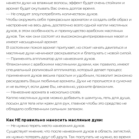
нанести духи на влажные волосы, эффект будет очень стойким и
аромат будет окутывать Вас очень долгое время.
— Не следует злоупотреблять количеством духов.
Чтобы окружить себя прекрасным ароматом и создать себе образ и
настроение на весь день, достаточно всего одной капли масляных
духов, в этом особенность и преимущество арабских масляных
духов. Так как они состоят из высококонцентрированных масел и
имеют насыщенный аромат.
В состоянии покоя аромат притухает, но стоит начать двигаться и
масляные духи начинают раскрываться и благоухать с новой силой.
— Применять аппликатор для нанесения духов.
Флакончики с арабскими масляными духами, как правило, имеют
специальный роликовый аппликатор, который делает процесс
применения духов весьма простым и удобным, позволит экономно
расходовать Ваши любимые ароматы. Духи не прольются в сумочке
и не вытекут, если даже Вы, нечаянно, уроните флакончик.
— Нанесение аромата в несколько слоёв.
Каплю масляных духов можно добавить в шампунь, гель для душа,
лосьон для тела или крем для рук, главное чтобы это средство не
обладало собственным сильным запахом.
Как НЕ правильно наносить масляные духи:
— Не нужно тереть место нанесения духов.
Существует мнение, что после нанесения духов в область запястий,
их нужно потереть друг об друга. Так поступать не нужно, во время