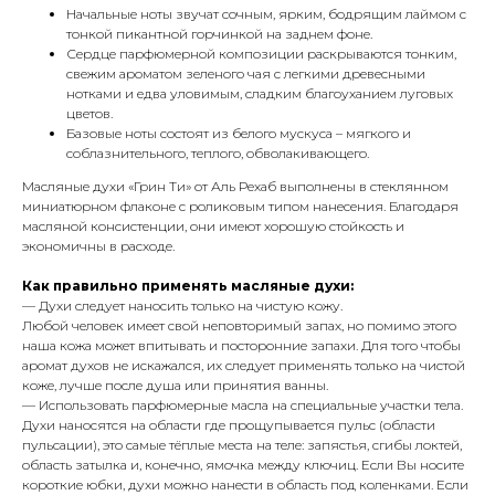
Начальные ноты звучат сочным, ярким, бодрящим лаймом с
тонкой пикантной горчинкой на заднем фоне.
Сердце парфюмерной композиции раскрываются тонким,
свежим ароматом зеленого чая с легкими древесными
нотками и едва уловимым, сладким благоуханием луговых
цветов.
Базовые ноты состоят из белого мускуса – мягкого и
соблазнительного, теплого, обволакивающего.
Масляные духи «Грин Ти» от Аль Рехаб выполнены в стеклянном
миниатюрном флаконе с роликовым типом нанесения. Благодаря
масляной консистенции, они имеют хорошую стойкость и
экономичны в расходе.
Как правильно применять масляные духи:
— Духи следует наносить только на чистую кожу.
Любой человек имеет свой неповторимый запах, но помимо этого
наша кожа может впитывать и посторонние запахи. Для того чтобы
аромат духов не искажался, их следует применять только на чистой
коже, лучше после душа или принятия ванны.
— Использовать парфюмерные масла на специальные участки тела.
Духи наносятся на области где прощупывается пульс (области
пульсации), это самые тёплые места на теле: запястья, сгибы локтей,
область затылка и, конечно, ямочка между ключиц. Если Вы носите
короткие юбки, духи можно нанести в область под коленками. Если